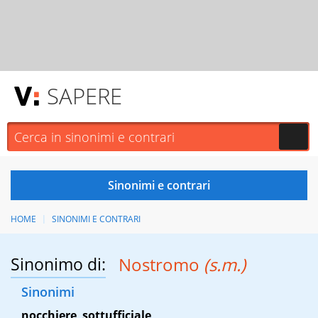
SAPERE
HOME
SINONIMI E CONTRARI
Sinonimo di:
Nostromo
(s.m.)
Sinonimi
nocchiere
,
sottufficiale