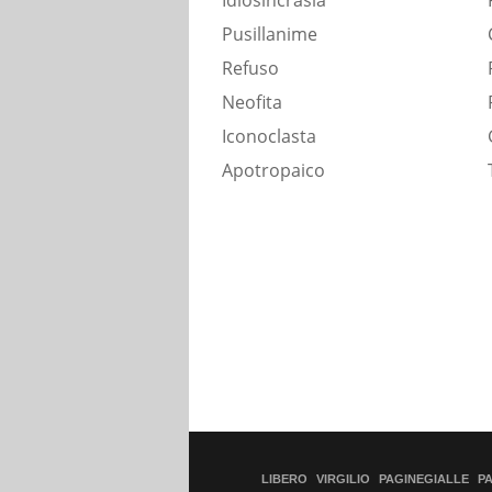
Idiosincrasia
Pusillanime
Refuso
Neofita
Iconoclasta
Apotropaico
LIBERO
VIRGILIO
PAGINEGIALLE
P