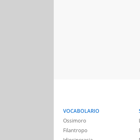
VOCABOLARIO
Ossimoro
Filantropo