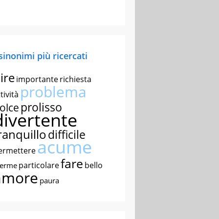
 sinonimi più ricercati
ire
importante
richiesta
problema
tività
prolisso
olce
divertente
ranquillo
difficile
acume
ermettere
fare
particolare
bello
nerme
amore
paura