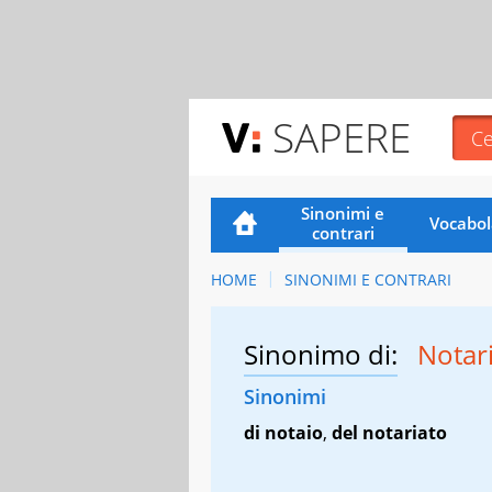
SAPERE
Sinonimi e
Vocabol
contrari
HOME
SINONIMI E CONTRARI
Sinonimo di:
Notar
Sinonimi
di notaio
,
del notariato