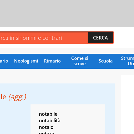
Come si
Strum
ario
Neologismi
Rimario
Scuola
scrive
Uti
ile
(agg.)
notabile
notabilità
notaio
notare