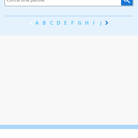
A
B
C
D
E
F
G
H
I
J
K
L
M
N