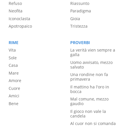
Refuso
Riassunto
Neofita
Paradigma
Iconoclasta
Gioia
Apotropaico
Tristezza
RIME
PROVERBI
Vita
La verità vien sempre a
galla
Sole
Uomo avvisato, mezzo
Casa
salvato
Mare
Una rondine non fa
primavera
Amore
Il mattino ha l'oro in
Cuore
bocca
Amici
Mal comune, mezzo
Bene
gaudio
Il gioco non vale la
candela
Al cuor non si comanda