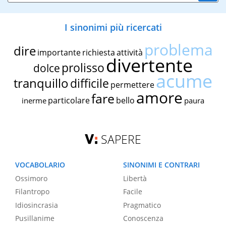
I sinonimi più ricercati
problema
dire
importante
richiesta
attività
divertente
prolisso
dolce
acume
tranquillo
difficile
permettere
amore
fare
particolare
bello
inerme
paura
SAPERE
VOCABOLARIO
SINONIMI E CONTRARI
Ossimoro
Libertà
Filantropo
Facile
Idiosincrasia
Pragmatico
Pusillanime
Conoscenza