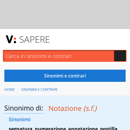
SAPERE
HOME
SINONIMI E CONTRARI
Sinonimo di:
Notazione
(s.f.)
Sinonimi
segnatura
,
numerazione
,
annotazione
,
postilla
,