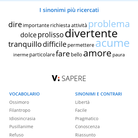
I sinonimi più ricercati
problema
dire
importante
richiesta
attività
divertente
prolisso
dolce
acume
tranquillo
difficile
permettere
amore
fare
particolare
bello
inerme
paura
SAPERE
VOCABOLARIO
SINONIMI E CONTRARI
Ossimoro
Libertà
Filantropo
Facile
Idiosincrasia
Pragmatico
Pusillanime
Conoscenza
Refuso
Riassunto