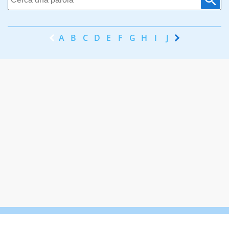
A
B
C
D
E
F
G
H
I
J
K
L
M
N