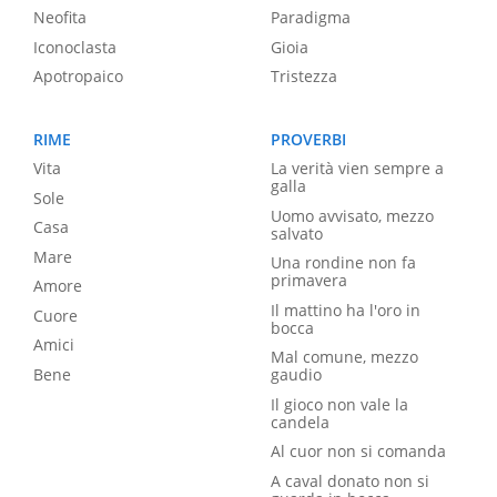
Neofita
Paradigma
Iconoclasta
Gioia
Apotropaico
Tristezza
RIME
PROVERBI
Vita
La verità vien sempre a
galla
Sole
Uomo avvisato, mezzo
Casa
salvato
Mare
Una rondine non fa
primavera
Amore
Il mattino ha l'oro in
Cuore
bocca
Amici
Mal comune, mezzo
Bene
gaudio
Il gioco non vale la
candela
Al cuor non si comanda
A caval donato non si