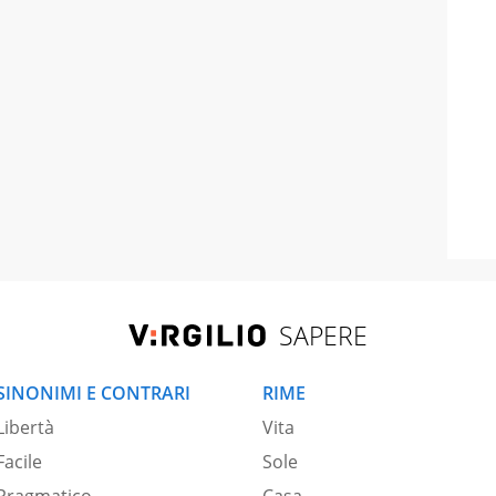
SAPERE
SINONIMI E CONTRARI
RIME
Libertà
Vita
Facile
Sole