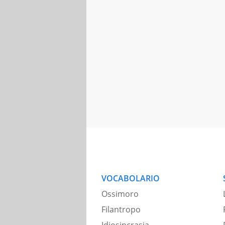
VOCABOLARIO
Ossimoro
Filantropo