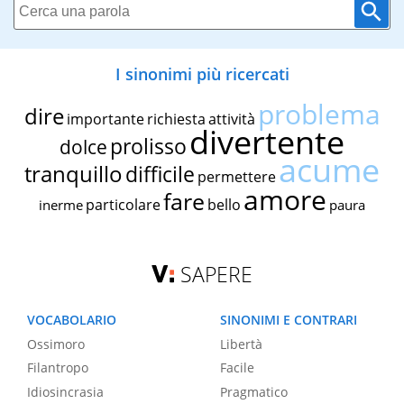
I sinonimi più ricercati
problema
dire
importante
richiesta
attività
divertente
prolisso
dolce
acume
tranquillo
difficile
permettere
amore
fare
particolare
bello
inerme
paura
SAPERE
VOCABOLARIO
SINONIMI E CONTRARI
Ossimoro
Libertà
Filantropo
Facile
Idiosincrasia
Pragmatico