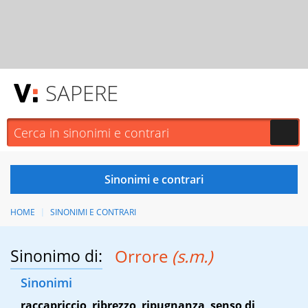
SAPERE
HOME
SINONIMI E CONTRARI
Sinonimo di:
Orrore
(s.m.)
Sinonimi
raccapriccio
,
ribrezzo
,
ripugnanza
,
senso di