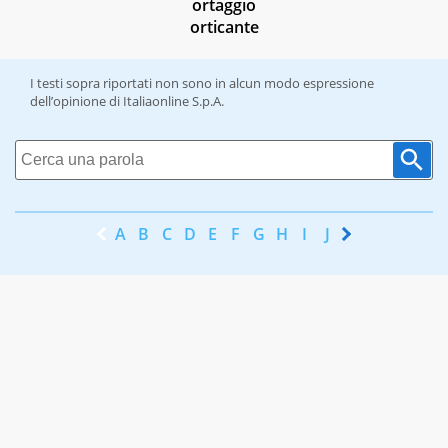
ortaggio
orticante
I testi sopra riportati non sono in alcun modo espressione
dell’opinione di Italiaonline S.p.A.
A
B
C
D
E
F
G
H
I
J
K
L
M
N