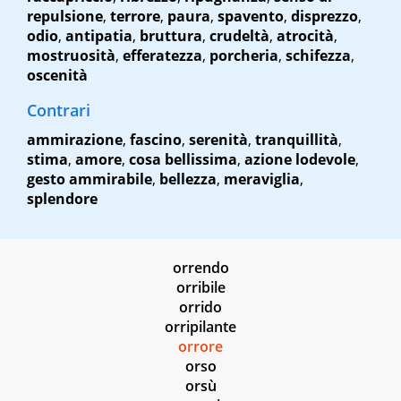
repulsione
,
terrore
,
paura
,
spavento
,
disprezzo
,
odio
,
antipatia
,
bruttura
,
crudeltà
,
atrocità
,
mostruosità
,
efferatezza
,
porcheria
,
schifezza
,
oscenità
Contrari
ammirazione
,
fascino
,
serenità
,
tranquillità
,
stima
,
amore
,
cosa bellissima
,
azione lodevole
,
gesto ammirabile
,
bellezza
,
meraviglia
,
splendore
orrendo
orribile
orrido
orripilante
orrore
orso
orsù