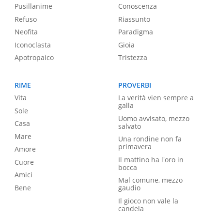
Pusillanime
Conoscenza
Refuso
Riassunto
Neofita
Paradigma
Iconoclasta
Gioia
Apotropaico
Tristezza
RIME
PROVERBI
Vita
La verità vien sempre a
galla
Sole
Uomo avvisato, mezzo
Casa
salvato
Mare
Una rondine non fa
primavera
Amore
Il mattino ha l'oro in
Cuore
bocca
Amici
Mal comune, mezzo
Bene
gaudio
Il gioco non vale la
candela