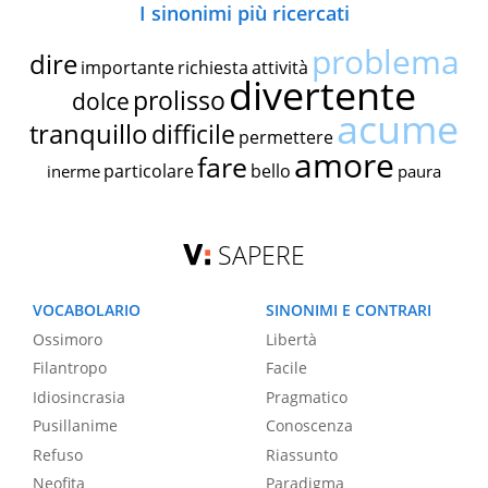
I sinonimi più ricercati
problema
dire
importante
richiesta
attività
divertente
prolisso
dolce
acume
tranquillo
difficile
permettere
amore
fare
particolare
bello
inerme
paura
SAPERE
VOCABOLARIO
SINONIMI E CONTRARI
Ossimoro
Libertà
Filantropo
Facile
Idiosincrasia
Pragmatico
Pusillanime
Conoscenza
Refuso
Riassunto
Neofita
Paradigma