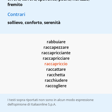
fremito
Contrari
sollievo
,
conforto
,
serenità
rabbuiare
raccapezzare
raccapricciante
raccapricciare
raccapriccio
raccattare
racchetta
racchiudere
raccogliere
I testi sopra riportati non sono in alcun modo espressione
dell’opinione di Italiaonline S.p.A.