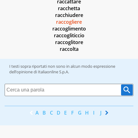
raccattare
racchetta
racchiudere
raccogliere
raccoglimento
raccogliticcio
raccoglitore
raccolta
I testi sopra riportati non sono in alcun modo espressione
dell’opinione di Italiaonline S.p.A.
A
B
C
D
E
F
G
H
I
J
K
L
M
N