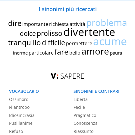
I sinonimi più ricercati
problema
dire
importante
richiesta
attività
divertente
prolisso
dolce
acume
tranquillo
difficile
permettere
amore
fare
particolare
bello
inerme
paura
SAPERE
VOCABOLARIO
SINONIMI E CONTRARI
Ossimoro
Libertà
Filantropo
Facile
Idiosincrasia
Pragmatico
Pusillanime
Conoscenza
Refuso
Riassunto