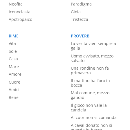
Neofita
Paradigma
Iconoclasta
Gioia
Apotropaico
Tristezza
RIME
PROVERBI
Vita
La verità vien sempre a
galla
Sole
Uomo avvisato, mezzo
Casa
salvato
Mare
Una rondine non fa
primavera
Amore
Il mattino ha l'oro in
Cuore
bocca
Amici
Mal comune, mezzo
Bene
gaudio
Il gioco non vale la
candela
Al cuor non si comanda
A caval donato non si
guarda in bocca