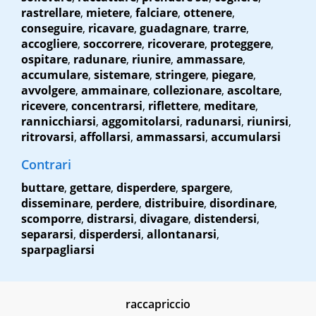
rastrellare
,
mietere
,
falciare
,
ottenere
,
conseguire
,
ricavare
,
guadagnare
,
trarre
,
accogliere
,
soccorrere
,
ricoverare
,
proteggere
,
ospitare
,
radunare
,
riunire
,
ammassare
,
accumulare
,
sistemare
,
stringere
,
piegare
,
avvolgere
,
ammainare
,
collezionare
,
ascoltare
,
ricevere
,
concentrarsi
,
riflettere
,
meditare
,
rannicchiarsi
,
aggomitolarsi
,
radunarsi
,
riunirsi
,
ritrovarsi
,
affollarsi
,
ammassarsi
,
accumularsi
Contrari
buttare
,
gettare
,
disperdere
,
spargere
,
disseminare
,
perdere
,
distribuire
,
disordinare
,
scomporre
,
distrarsi
,
divagare
,
distendersi
,
separarsi
,
disperdersi
,
allontanarsi
,
sparpagliarsi
raccapriccio