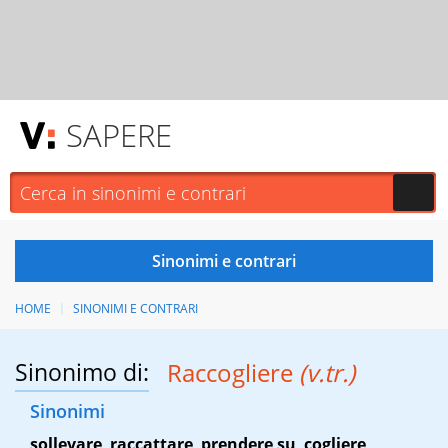
SAPERE
HOME
SINONIMI E CONTRARI
Sinonimo di:
Raccogliere
(v.tr.)
Sinonimi
sollevare
,
raccattare
,
prendere su
,
cogliere
,