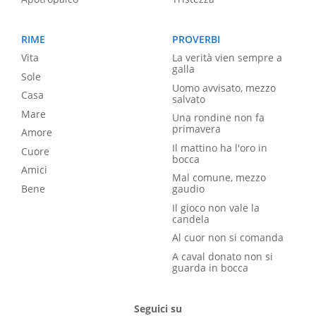
RIME
PROVERBI
Vita
La verità vien sempre a
galla
Sole
Uomo avvisato, mezzo
Casa
salvato
Mare
Una rondine non fa
primavera
Amore
Il mattino ha l'oro in
Cuore
bocca
Amici
Mal comune, mezzo
Bene
gaudio
Il gioco non vale la
candela
Al cuor non si comanda
A caval donato non si
guarda in bocca
Seguici su