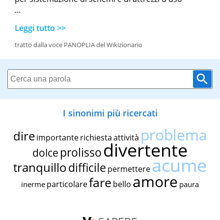
...
Leggi tutto >>
tratto dalla voce PANOPLIA del Wikizionario
I sinonimi più ricercati
problema
dire
importante
richiesta
attività
divertente
prolisso
dolce
acume
tranquillo
difficile
permettere
amore
fare
particolare
bello
inerme
paura