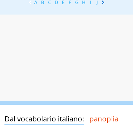
A
B
C
D
E
F
G
H
I
J
K
L
M
N
Dal vocabolario italiano:
panoplia