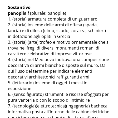
Sostantivo
panoplia
f
(plurale: panoplie)
(storia) armatura completa di un guerriero
(storia) insieme delle armi di offesa (spada,
lancia) e di difesa (elmo, scudo, corazza, schinieri)
in dotazione agli opliti in Grecia
(storia) (arte) trofeo e motivo ornamentale che si
trova nei fregi di diversi monumenti romani di
carattere celebrativo di imprese vittoriose
(storia) nel Medioevo indicava una composizione
decorativa di armi bianche disposte sul muro. Da
qui l'uso del termine per indicare elementi
decorativi architettonici raffiguranti armi
(letterario) insieme di oggetti messi in
esposizione
(senso figurato) strumenti e risorse sfoggiati per
pura vanteria o con lo scopo di intimidire
(tecnologia)(elettrotecnica)(ingegneria) bacheca
informativa posta all'interno delle cabine elettriche
per sistemazione di schemi e di attrezzi d'uso