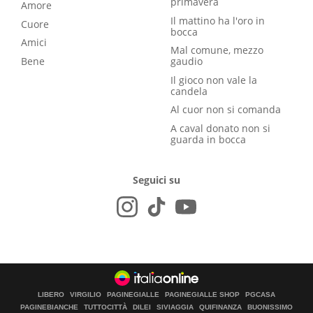
primavera
Amore
Il mattino ha l'oro in
Cuore
bocca
Amici
Mal comune, mezzo
Bene
gaudio
Il gioco non vale la
candela
Al cuor non si comanda
A caval donato non si
guarda in bocca
Seguici su
LIBERO
VIRGILIO
PAGINEGIALLE
PAGINEGIALLE SHOP
PGCASA
PAGINEBIANCHE
TUTTOCITTÀ
DILEI
SIVIAGGIA
QUIFINANZA
BUONISSIMO