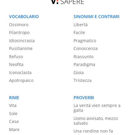
SAPERE
VOCABOLARIO
SINONIMI E CONTRARI
Ossimoro
Libertà
Filantropo
Facile
Idiosincrasia
Pragmatico
Pusillanime
Conoscenza
Refuso
Riassunto
Neofita
Paradigma
Iconoclasta
Gioia
Apotropaico
Tristezza
RIME
PROVERBI
Vita
La verità vien sempre a
galla
Sole
Uomo avvisato, mezzo
Casa
salvato
Mare
Una rondine non fa