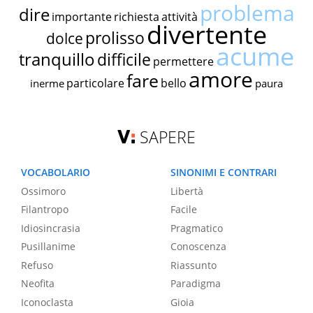
problema
dire
importante
richiesta
attività
divertente
prolisso
dolce
acume
tranquillo
difficile
permettere
amore
fare
particolare
bello
inerme
paura
SAPERE
VOCABOLARIO
SINONIMI E CONTRARI
Ossimoro
Libertà
Filantropo
Facile
Idiosincrasia
Pragmatico
Pusillanime
Conoscenza
Refuso
Riassunto
Neofita
Paradigma
Iconoclasta
Gioia