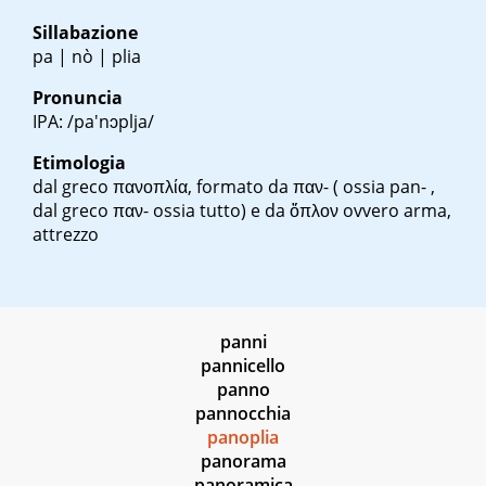
Sillabazione
pa | nò | plia
Pronuncia
IPA: /pa'nɔplja/
Etimologia
dal greco
πανοπλία
, formato da
παν-
( ossia pan- ,
dal greco
παν-
ossia tutto) e da
ὅπλον
ovvero arma,
attrezzo
panni
pannicello
panno
pannocchia
panoplia
panorama
panoramica