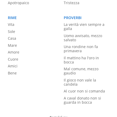
Apotropaico
Tristezza
RIME
PROVERBI
Vita
La verità vien sempre a
galla
Sole
Uomo avvisato, mezzo
Casa
salvato
Mare
Una rondine non fa
primavera
Amore
Il mattino ha l'oro in
Cuore
bocca
Amici
Mal comune, mezzo
Bene
gaudio
Il gioco non vale la
candela
Al cuor non si comanda
A caval donato non si
guarda in bocca