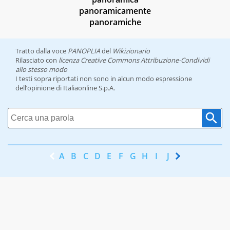
panoramicamente
panoramiche
Tratto dalla voce
PANOPLIA
del
Wikizionario
Rilasciato con
licenza Creative Commons Attribuzione-Condividi
allo stesso modo
I testi sopra riportati non sono in alcun modo espressione
dell’opinione di Italiaonline S.p.A.
A
B
C
D
E
F
G
H
I
J
K
L
M
N