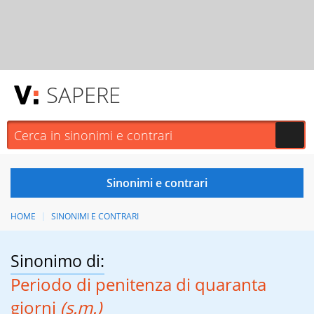
SAPERE
HOME
SINONIMI E CONTRARI
Sinonimo di:
Periodo di penitenza di quaranta
giorni
(s.m.)