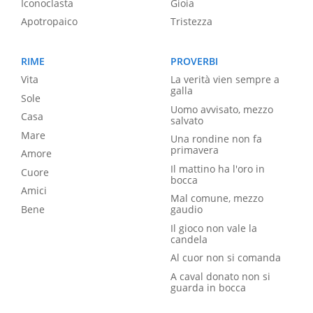
Iconoclasta
Gioia
Apotropaico
Tristezza
RIME
PROVERBI
Vita
La verità vien sempre a
galla
Sole
Uomo avvisato, mezzo
Casa
salvato
Mare
Una rondine non fa
primavera
Amore
Il mattino ha l'oro in
Cuore
bocca
Amici
Mal comune, mezzo
Bene
gaudio
Il gioco non vale la
candela
Al cuor non si comanda
A caval donato non si
guarda in bocca