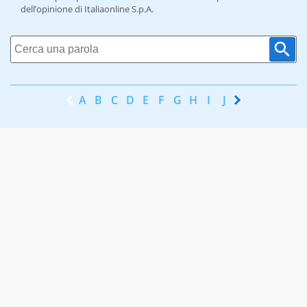
dell’opinione di Italiaonline S.p.A.
A
B
C
D
E
F
G
H
I
J
K
L
M
N