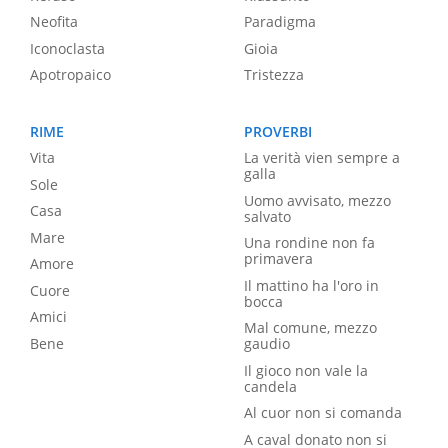
Neofita
Paradigma
Iconoclasta
Gioia
Apotropaico
Tristezza
RIME
PROVERBI
Vita
La verità vien sempre a
galla
Sole
Uomo avvisato, mezzo
Casa
salvato
Mare
Una rondine non fa
primavera
Amore
Il mattino ha l'oro in
Cuore
bocca
Amici
Mal comune, mezzo
Bene
gaudio
Il gioco non vale la
candela
Al cuor non si comanda
A caval donato non si