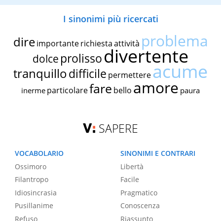
I sinonimi più ricercati
problema
dire
importante
richiesta
attività
divertente
prolisso
dolce
acume
tranquillo
difficile
permettere
amore
fare
particolare
bello
inerme
paura
SAPERE
VOCABOLARIO
SINONIMI E CONTRARI
Ossimoro
Libertà
Filantropo
Facile
Idiosincrasia
Pragmatico
Pusillanime
Conoscenza
Refuso
Riassunto