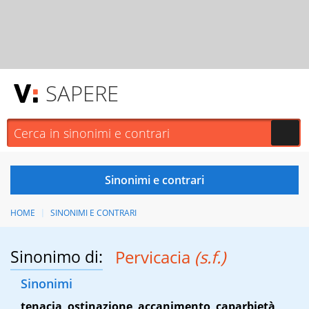
SAPERE
HOME
SINONIMI E CONTRARI
Sinonimo di:
Pervicacia
(s.f.)
Sinonimi
tenacia
,
ostinazione
,
accanimento
,
caparbietà
,