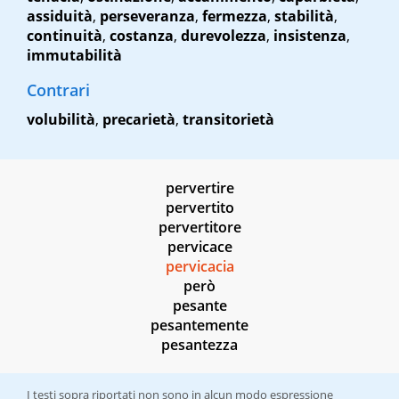
assiduità
,
perseveranza
,
fermezza
,
stabilità
,
continuità
,
costanza
,
durevolezza
,
insistenza
,
immutabilità
Contrari
volubilità
,
precarietà
,
transitorietà
pervertire
pervertito
pervertitore
pervicace
pervicacia
però
pesante
pesantemente
pesantezza
I testi sopra riportati non sono in alcun modo espressione