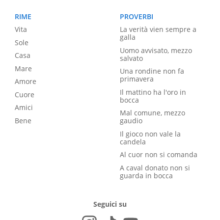
RIME
PROVERBI
Vita
La verità vien sempre a
galla
Sole
Uomo avvisato, mezzo
Casa
salvato
Mare
Una rondine non fa
primavera
Amore
Il mattino ha l'oro in
Cuore
bocca
Amici
Mal comune, mezzo
Bene
gaudio
Il gioco non vale la
candela
Al cuor non si comanda
A caval donato non si
guarda in bocca
Seguici su