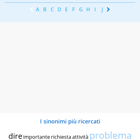
A
B
C
D
E
F
G
H
I
J
K
L
M
N
I sinonimi più ricercati
problema
dire
importante
richiesta
attività