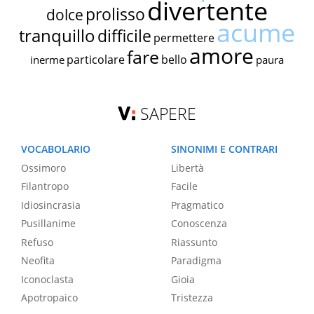
divertente
prolisso
dolce
acume
tranquillo
difficile
permettere
amore
fare
particolare
bello
inerme
paura
SAPERE
VOCABOLARIO
SINONIMI E CONTRARI
Ossimoro
Libertà
Filantropo
Facile
Idiosincrasia
Pragmatico
Pusillanime
Conoscenza
Refuso
Riassunto
Neofita
Paradigma
Iconoclasta
Gioia
Apotropaico
Tristezza