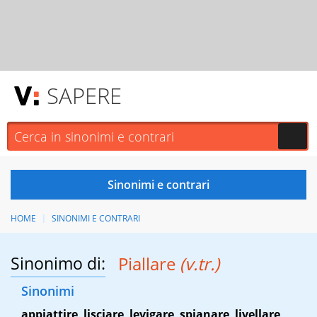
SAPERE
HOME
SINONIMI E CONTRARI
Sinonimo di:
Piallare
(v.tr.)
Sinonimi
appiattire
,
lisciare
,
levigare
,
spianare
,
livellare
,