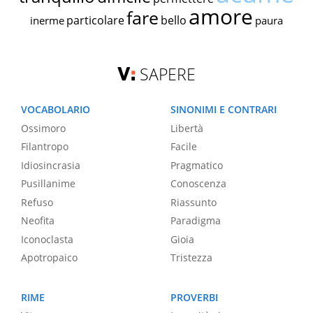
amore
fare
particolare
bello
inerme
paura
SAPERE
VOCABOLARIO
SINONIMI E CONTRARI
Ossimoro
Libertà
Filantropo
Facile
Idiosincrasia
Pragmatico
Pusillanime
Conoscenza
Refuso
Riassunto
Neofita
Paradigma
Iconoclasta
Gioia
Apotropaico
Tristezza
RIME
PROVERBI