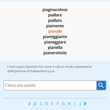
piagnucoloso
piallare
piallato
piamente
pianale
pianeggiante
pianeggiare
pianella
pianerottolo
I testi sopra riportati non sono in alcun modo espressione
dell’opinione di Italiaonline S.p.A.
A
B
C
D
E
F
G
H
I
J
K
L
M
N