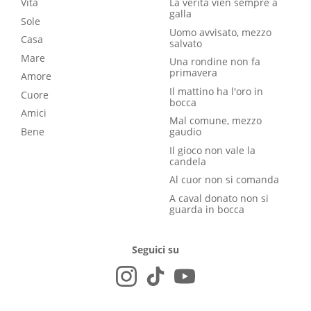
Vita
La verità vien sempre a
galla
Sole
Uomo avvisato, mezzo
Casa
salvato
Mare
Una rondine non fa
primavera
Amore
Il mattino ha l'oro in
Cuore
bocca
Amici
Mal comune, mezzo
Bene
gaudio
Il gioco non vale la
candela
Al cuor non si comanda
A caval donato non si
guarda in bocca
Seguici su