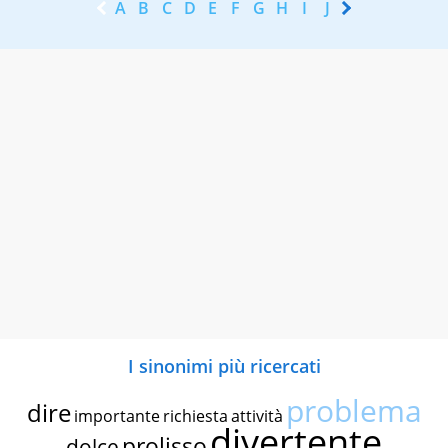
A
B
C
D
E
F
G
H
I
J
K
L
M
N
I sinonimi più ricercati
problema
dire
importante
richiesta
attività
divertente
prolisso
dolce