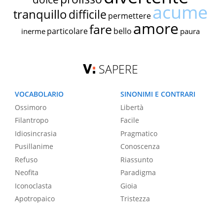
acume
tranquillo
difficile
permettere
amore
fare
particolare
bello
inerme
paura
SAPERE
VOCABOLARIO
SINONIMI E CONTRARI
Ossimoro
Libertà
Filantropo
Facile
Idiosincrasia
Pragmatico
Pusillanime
Conoscenza
Refuso
Riassunto
Neofita
Paradigma
Iconoclasta
Gioia
Apotropaico
Tristezza