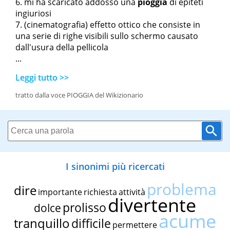
mi ha scaricato addosso una
pioggia
di epiteti
ingiuriosi
(cinematografia) effetto ottico che consiste in
una serie di righe visibili sullo schermo causato
dall'usura della pellicola
...
Leggi tutto >>
tratto dalla voce PIOGGIA del Wikizionario
I sinonimi più ricercati
problema
dire
importante
richiesta
attività
divertente
prolisso
dolce
acume
tranquillo
difficile
permettere