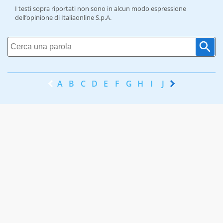
I testi sopra riportati non sono in alcun modo espressione
dell’opinione di Italiaonline S.p.A.
A
B
C
D
E
F
G
H
I
J
K
L
M
N