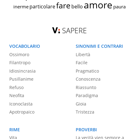
amore
fare
particolare
bello
inerme
paura
SAPERE
VOCABOLARIO
SINONIMI E CONTRARI
Ossimoro
Libertà
Filantropo
Facile
Idiosincrasia
Pragmatico
Pusillanime
Conoscenza
Refuso
Riassunto
Neofita
Paradigma
Iconoclasta
Gioia
Apotropaico
Tristezza
RIME
PROVERBI
Vita
La verità vien sempre a