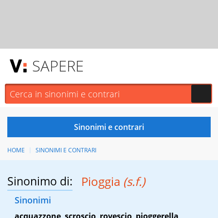
SAPERE
HOME
SINONIMI E CONTRARI
Sinonimo di:
Pioggia
(s.f.)
Sinonimi
acquazzone
,
scroscio
,
rovescio
,
pioggerella
,