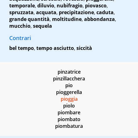
temporale
,
diluvio
,
nubifragio
,
piovasco
,
spruzzata
,
acquata
,
precipitazione
,
caduta
,
grande quantità
,
moltitudine
,
abbondanza
,
mucchio
,
sequela
Contrari
bel tempo
,
tempo asciutto
,
siccità
pinzatrice
pinzillacchera
pio
pioggerella
pioggia
piolo
piombare
piombato
piombatura