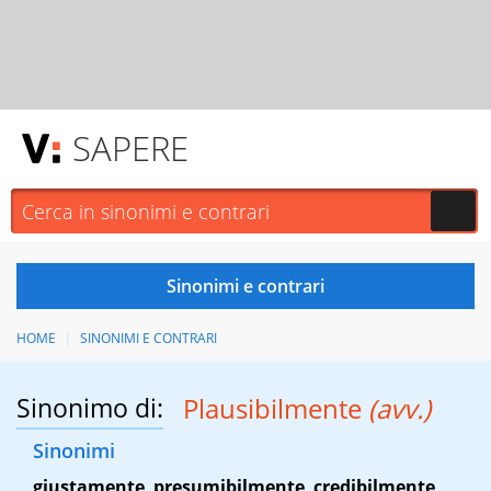
SAPERE
HOME
SINONIMI E CONTRARI
Sinonimo di:
Plausibilmente
(avv.)
Sinonimi
giustamente
,
presumibilmente
,
credibilmente
,