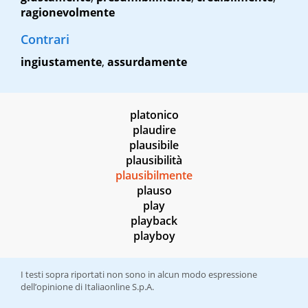
ragionevolmente
Contrari
ingiustamente
,
assurdamente
platonico
plaudire
plausibile
plausibilità
plausibilmente
plauso
play
playback
playboy
I testi sopra riportati non sono in alcun modo espressione
dell’opinione di Italiaonline S.p.A.