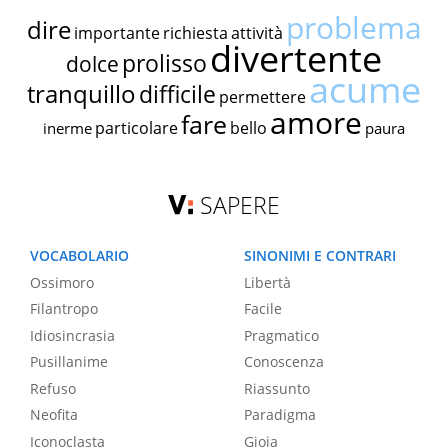
problema
dire
importante
richiesta
attività
divertente
prolisso
dolce
acume
tranquillo
difficile
permettere
amore
fare
particolare
bello
inerme
paura
SAPERE
VOCABOLARIO
SINONIMI E CONTRARI
Ossimoro
Libertà
Filantropo
Facile
Idiosincrasia
Pragmatico
Pusillanime
Conoscenza
Refuso
Riassunto
Neofita
Paradigma
Iconoclasta
Gioia