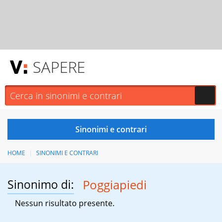
SAPERE
HOME
SINONIMI E CONTRARI
Sinonimo di:
Poggiapiedi
Nessun risultato presente.