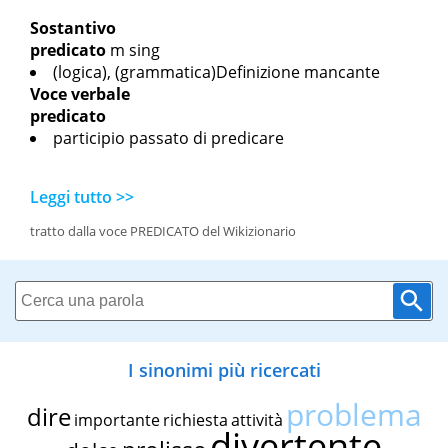
Sostantivo
predicato
m sing
(logica), (grammatica)Definizione mancante
Voce verbale
predicato
participio passato di predicare
Leggi tutto >>
tratto dalla voce PREDICATO del Wikizionario
I sinonimi più ricercati
problema
dire
importante
richiesta
attività
divertente