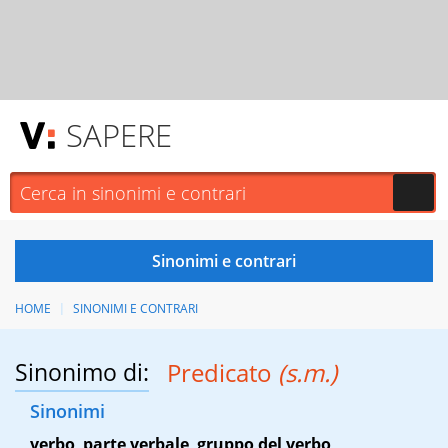
SAPERE
HOME
SINONIMI E CONTRARI
Sinonimo di:
Predicato
(s.m.)
Sinonimi
verbo
,
parte verbale
,
gruppo del verbo