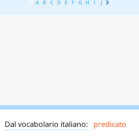
A
B
C
D
E
F
G
H
I
J
K
L
M
N
Dal vocabolario italiano:
predicato