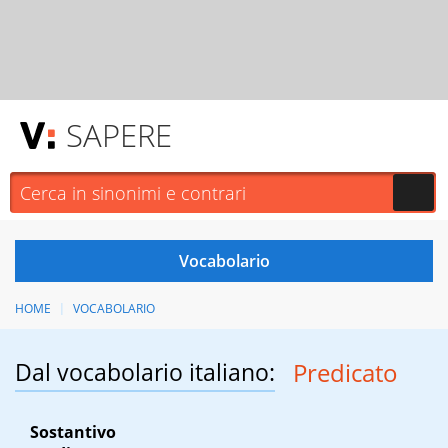
SAPERE
HOME
VOCABOLARIO
Dal vocabolario italiano:
Predicato
Sostantivo