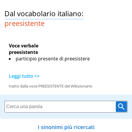
Dal vocabolario italiano:
preesistente
Voce verbale
preesistente
participio presente di preesistere
Leggi tutto >>
tratto dalla voce PREESISTENTE del Wikizionario
I sinonimi più ricercati