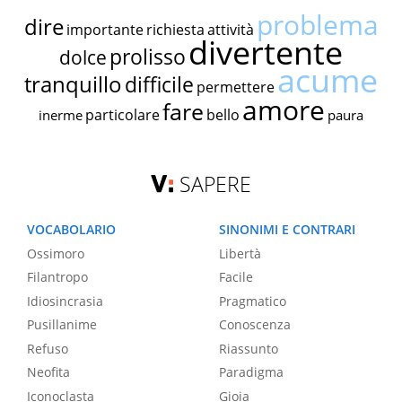
problema
dire
importante
richiesta
attività
divertente
prolisso
dolce
acume
tranquillo
difficile
permettere
amore
fare
particolare
bello
inerme
paura
SAPERE
VOCABOLARIO
SINONIMI E CONTRARI
Ossimoro
Libertà
Filantropo
Facile
Idiosincrasia
Pragmatico
Pusillanime
Conoscenza
Refuso
Riassunto
Neofita
Paradigma
Iconoclasta
Gioia