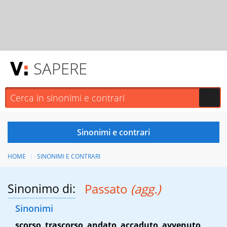
SAPERE
HOME
SINONIMI E CONTRARI
Sinonimo di:
Passato
(agg.)
Sinonimi
scorso
,
trascorso
,
andato
,
accaduto
,
avvenuto
,