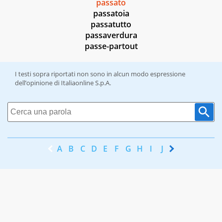
passato
passatoia
passatutto
passaverdura
passe-partout
I testi sopra riportati non sono in alcun modo espressione
dell’opinione di Italiaonline S.p.A.
A
B
C
D
E
F
G
H
I
J
K
L
M
N