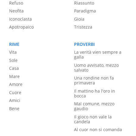
Refuso
Riassunto
Neofita
Paradigma
Iconoclasta
Gioia
Apotropaico
Tristezza
RIME
PROVERBI
Vita
La verità vien sempre a
galla
Sole
Uomo avvisato, mezzo
Casa
salvato
Mare
Una rondine non fa
primavera
Amore
Il mattino ha l'oro in
Cuore
bocca
Amici
Mal comune, mezzo
Bene
gaudio
Il gioco non vale la
candela
Al cuor non si comanda