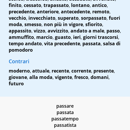
finito
,
cessato
,
trapassato
,
lontano
,
antico
,
precedente
,
anteriore
,
antecedente
,
remoto
,
vecchio
,
invecchiato
,
superato
,
sorpassato
,
fuori
moda
,
smesso
,
non più in vigore
,
sfiorito
,
appassito
,
vizzo
,
avvizzito
,
andato a male
,
passo
,
ammuffito
,
marcio
,
guasto
,
ieri
,
giorni trascorsi
,
tempo andato
,
vita precedente
,
passata
,
salsa di
pomodoro
Contrari
moderno
,
attuale
,
recente
,
corrente
,
presente
,
giovane
,
alla moda
,
vigente
,
fresco
,
domani
,
futuro
passare
passata
passatempo
passatista