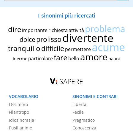
I sinonimi più ricercati
problema
dire
importante
richiesta
attività
divertente
prolisso
dolce
acume
tranquillo
difficile
permettere
amore
fare
particolare
bello
inerme
paura
SAPERE
VOCABOLARIO
SINONIMI E CONTRARI
Ossimoro
Libertà
Filantropo
Facile
Idiosincrasia
Pragmatico
Pusillanime
Conoscenza