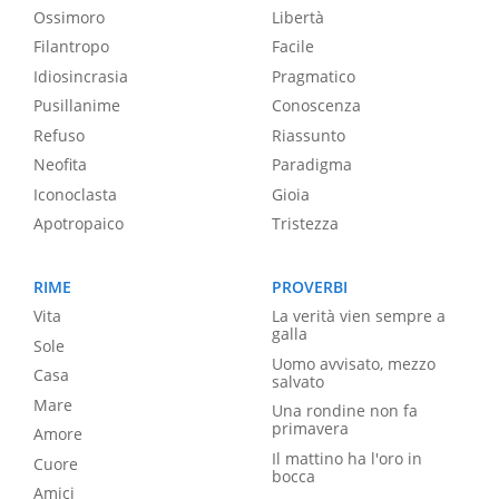
Ossimoro
Libertà
Filantropo
Facile
Idiosincrasia
Pragmatico
Pusillanime
Conoscenza
Refuso
Riassunto
Neofita
Paradigma
Iconoclasta
Gioia
Apotropaico
Tristezza
RIME
PROVERBI
Vita
La verità vien sempre a
galla
Sole
Uomo avvisato, mezzo
Casa
salvato
Mare
Una rondine non fa
primavera
Amore
Il mattino ha l'oro in
Cuore
bocca
Amici