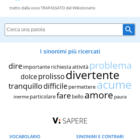
tratto dalla voce TRAPASSATO del Wikizionario
I sinonimi più ricercati
problema
dire
importante
richiesta
attività
divertente
prolisso
dolce
acume
tranquillo
difficile
permettere
amore
fare
particolare
bello
inerme
paura
SAPERE
VOCABOLARIO
SINONIMI E CONTRARI