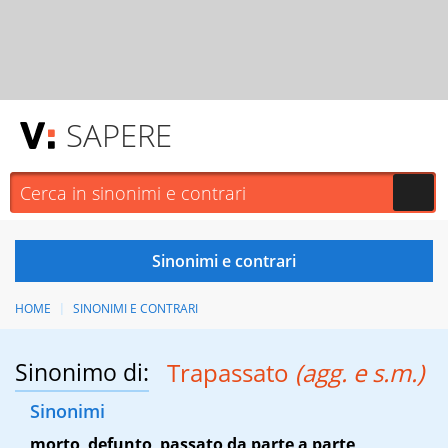
SAPERE
HOME
SINONIMI E CONTRARI
Sinonimo di:
Trapassato
(agg. e s.m.)
Sinonimi
morto
,
defunto
,
passato da parte a parte
,