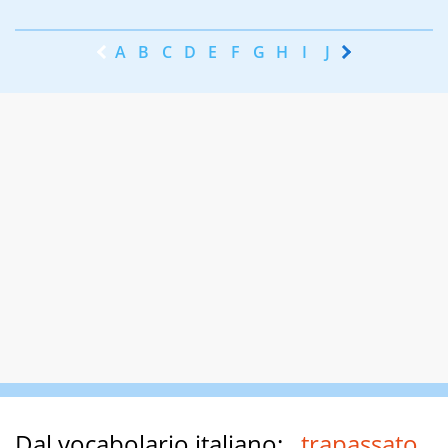
A
B
C
D
E
F
G
H
I
J
K
L
M
N
Dal vocabolario italiano:
trapassato