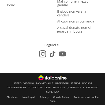
Mal comune, mezzo
Bene
gaudio
Il gioco non vale la
candela
Al cuor non si comanda
A caval donato non si
guarda in bocca
Seguici su
LIBERO
VIRGILIO
PAGINEGIALLE
PAGINEGIALLE SHOP
PGCASA
PAGINEBIANCHE
TUTTOCITTÀ
DILEI
SIVIAGGIA
QUIFINANZA
BUONISSIMO
SUPEREVA
Chi siamo
Note Legali
Privacy
Cookie Policy
Preferenze sui cookie
Aiuto