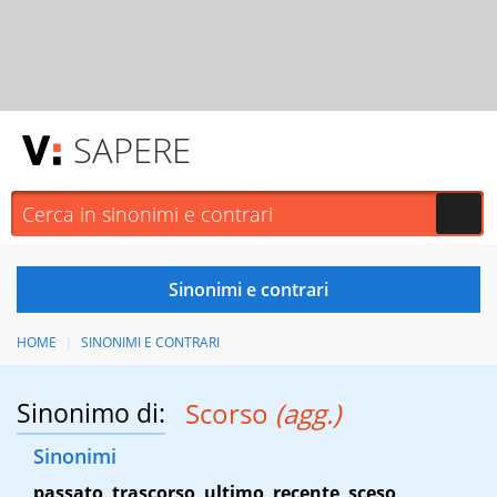
SAPERE
HOME
SINONIMI E CONTRARI
Sinonimo di:
Scorso
(agg.)
Sinonimi
passato
,
trascorso
,
ultimo
,
recente
,
sceso
,