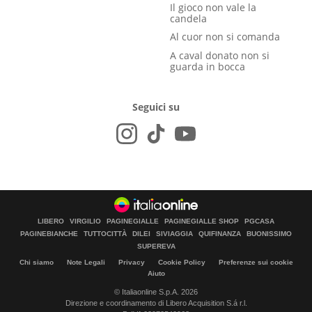
Il gioco non vale la
candela
Al cuor non si comanda
A caval donato non si
guarda in bocca
Seguici su
LIBERO
VIRGILIO
PAGINEGIALLE
PAGINEGIALLE SHOP
PGCASA
PAGINEBIANCHE
TUTTOCITTÀ
DILEI
SIVIAGGIA
QUIFINANZA
BUONISSIMO
SUPEREVA
Chi siamo
Note Legali
Privacy
Cookie Policy
Preferenze sui cookie
Aiuto
© Italiaonline S.p.A. 2026
Direzione e coordinamento di Libero Acquisition S.á r.l.