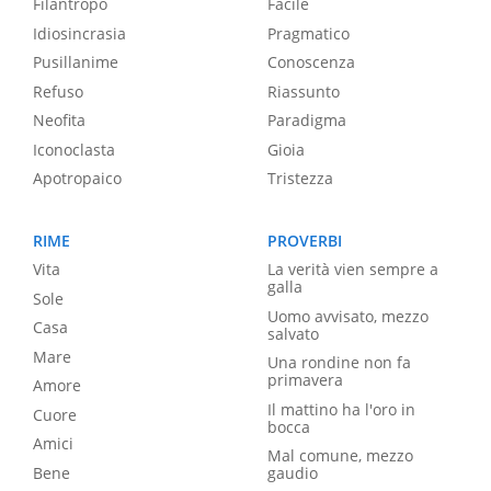
Filantropo
Facile
Idiosincrasia
Pragmatico
Pusillanime
Conoscenza
Refuso
Riassunto
Neofita
Paradigma
Iconoclasta
Gioia
Apotropaico
Tristezza
RIME
PROVERBI
Vita
La verità vien sempre a
galla
Sole
Uomo avvisato, mezzo
Casa
salvato
Mare
Una rondine non fa
primavera
Amore
Il mattino ha l'oro in
Cuore
bocca
Amici
Mal comune, mezzo
Bene
gaudio