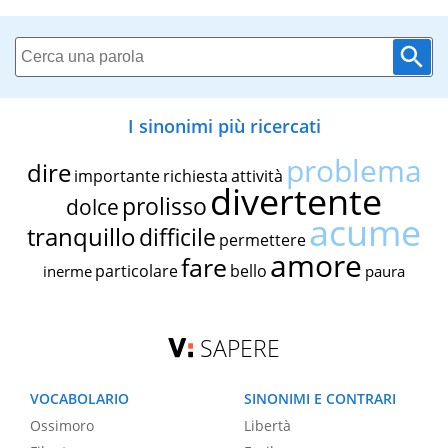
I sinonimi più ricercati
problema
dire
importante
richiesta
attività
divertente
prolisso
dolce
acume
tranquillo
difficile
permettere
amore
fare
particolare
bello
inerme
paura
SAPERE
VOCABOLARIO
SINONIMI E CONTRARI
Ossimoro
Libertà