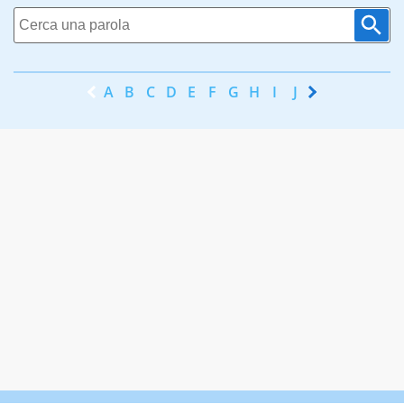
A
B
C
D
E
F
G
H
I
J
K
L
M
N