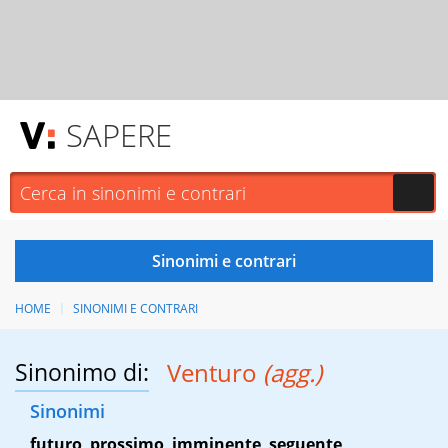
SAPERE
HOME
SINONIMI E CONTRARI
Sinonimo di:
Venturo
(agg.)
Sinonimi
futuro
,
prossimo
,
imminente
,
seguente
,