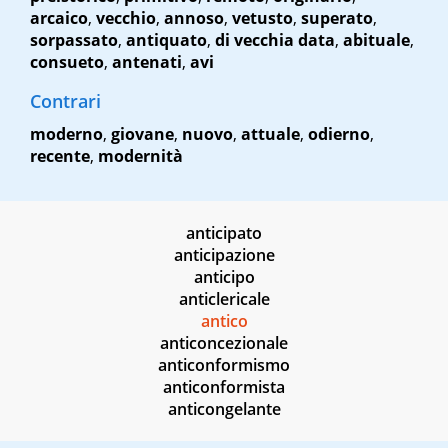
arcaico
,
vecchio
,
annoso
,
vetusto
,
superato
,
sorpassato
,
antiquato
,
di vecchia data
,
abituale
,
consueto
,
antenati
,
avi
Contrari
moderno
,
giovane
,
nuovo
,
attuale
,
odierno
,
recente
,
modernità
anticipato
anticipazione
anticipo
anticlericale
antico
anticoncezionale
anticonformismo
anticonformista
anticongelante