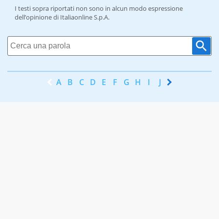
I testi sopra riportati non sono in alcun modo espressione
dell’opinione di Italiaonline S.p.A.
A
B
C
D
E
F
G
H
I
J
K
L
M
N