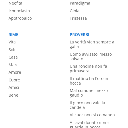
Neofita
Paradigma
Iconoclasta
Gioia
Apotropaico
Tristezza
RIME
PROVERBI
Vita
La verità vien sempre a
galla
Sole
Uomo avvisato, mezzo
Casa
salvato
Mare
Una rondine non fa
primavera
Amore
Il mattino ha l'oro in
Cuore
bocca
Amici
Mal comune, mezzo
Bene
gaudio
Il gioco non vale la
candela
Al cuor non si comanda
A caval donato non si
guarda in bocca