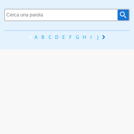
A
B
C
D
E
F
G
H
I
J
K
L
M
N