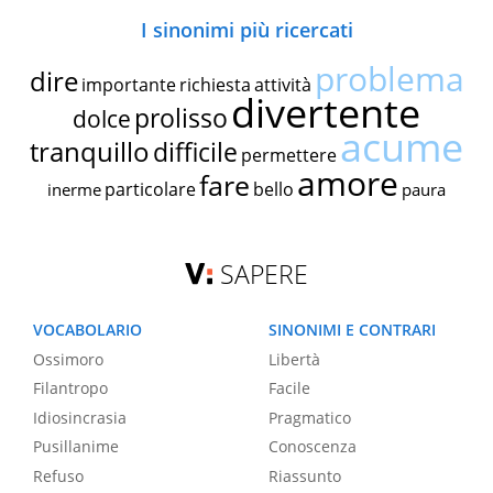
I sinonimi più ricercati
problema
dire
importante
richiesta
attività
divertente
prolisso
dolce
acume
tranquillo
difficile
permettere
amore
fare
particolare
bello
inerme
paura
SAPERE
VOCABOLARIO
SINONIMI E CONTRARI
Ossimoro
Libertà
Filantropo
Facile
Idiosincrasia
Pragmatico
Pusillanime
Conoscenza
Refuso
Riassunto