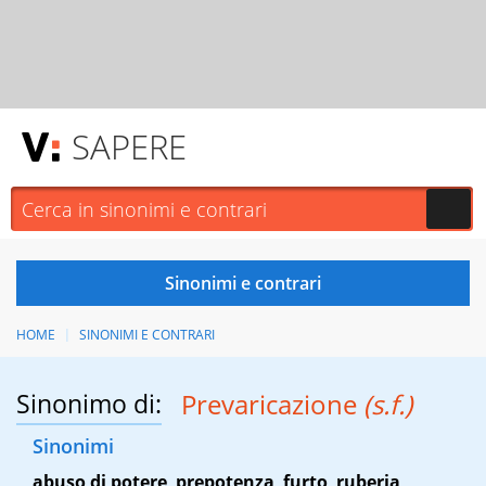
SAPERE
HOME
SINONIMI E CONTRARI
Sinonimo di:
Prevaricazione
(s.f.)
Sinonimi
abuso di potere
,
prepotenza
,
furto
,
ruberia
,