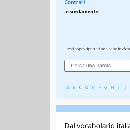
Contrari
assurdamente
I testi sopra riportati non sono in alc
A
B
C
D
E
F
G
H
I
J
Dal vocabolario itali