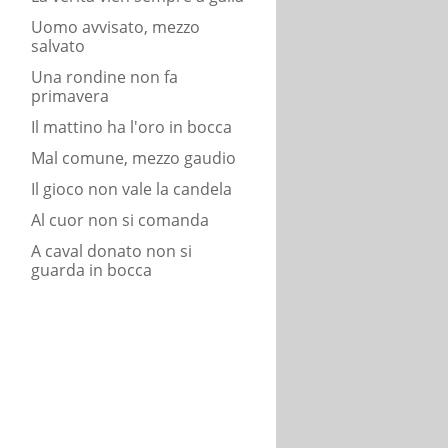
Uomo avvisato, mezzo
salvato
Una rondine non fa
primavera
Il mattino ha l'oro in bocca
Mal comune, mezzo gaudio
Il gioco non vale la candela
Al cuor non si comanda
A caval donato non si
guarda in bocca