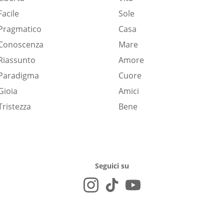
Facile
Sole
Pragmatico
Casa
Conoscenza
Mare
Riassunto
Amore
Paradigma
Cuore
Gioia
Amici
Tristezza
Bene
Seguici su