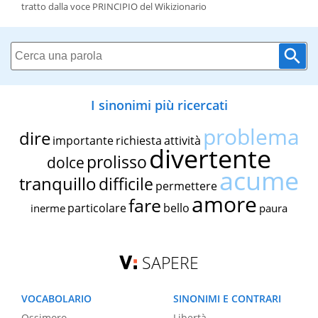
tratto dalla voce PRINCIPIO del Wikizionario
I sinonimi più ricercati
problema
dire
importante
richiesta
attività
divertente
prolisso
dolce
acume
tranquillo
difficile
permettere
amore
fare
particolare
bello
inerme
paura
SAPERE
VOCABOLARIO
SINONIMI E CONTRARI
Ossimoro
Libertà