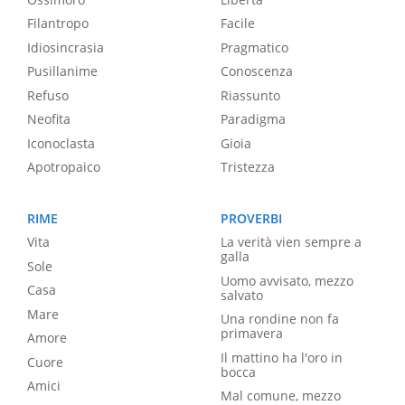
Filantropo
Facile
Idiosincrasia
Pragmatico
Pusillanime
Conoscenza
Refuso
Riassunto
Neofita
Paradigma
Iconoclasta
Gioia
Apotropaico
Tristezza
RIME
PROVERBI
Vita
La verità vien sempre a
galla
Sole
Uomo avvisato, mezzo
Casa
salvato
Mare
Una rondine non fa
primavera
Amore
Il mattino ha l'oro in
Cuore
bocca
Amici
Mal comune, mezzo