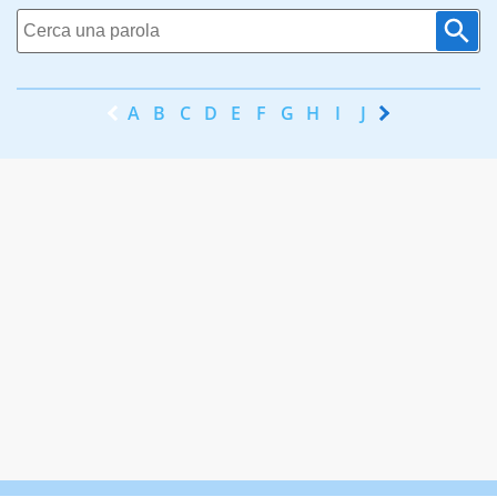
A
B
C
D
E
F
G
H
I
J
K
L
M
N