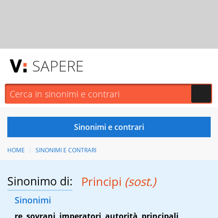
SAPERE
HOME
SINONIMI E CONTRARI
Sinonimo di:
Principi
(sost.)
Sinonimi
re
,
sovrani
,
imperatori
,
autorità
,
principali
,