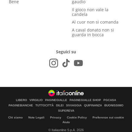
Bene
gaudio
Il gioco non vale la
candela
Al cuor non si comanda
A caval donato non si
guarda in bocca
Seguici su
LIBERO
VIRGILIO
PAGINEGIALLE
PAGINEGIALLE SHOP
PGCASA
PAGINEBIANCHE
TUTTOCITTÀ
DILEI
SIVIAGGIA
QUIFINANZA
BUONISSIMO
SUPEREVA
Chi siamo
Note Legali
Privacy
Cookie Policy
Preferenze sui cookie
Aiuto
© Italiaonline S.p.A. 2026