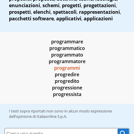
enunciazioni
,
schemi
,
progetti
,
progettazioni
,
prospetti
,
elenchi
,
spettacoli
,
rappresentazioni
,
pacchetti software
,
applicativi
,
applicazioni
programmare
programmatico
programmato
programmatore
programmi
progredire
progredito
progressione
progressista
I testi sopra riportati non sono in alcun modo espressione
dell’opinione di Italiaonline S.p.A.