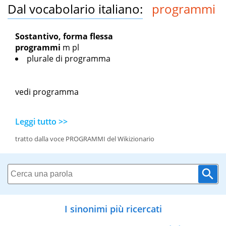
Dal vocabolario italiano:
programmi
Sostantivo, forma flessa
programmi
m pl
plurale di programma
vedi programma
Leggi tutto >>
tratto dalla voce PROGRAMMI del Wikizionario
I sinonimi più ricercati