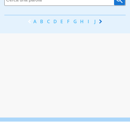
A
B
C
D
E
F
G
H
I
J
K
L
M
N