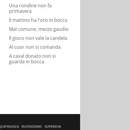
Una rondine non fa
primavera
Il mattino ha l'oro in bocca
Mal comune, mezzo gaudio
Il gioco non vale la candela
Al cuor non si comanda
A caval donato non si
guarda in bocca
QUIFINANZA
BUONISSIMO
SUPEREVA