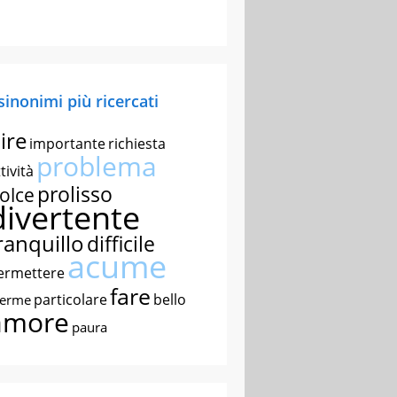
 sinonimi più ricercati
ire
importante
richiesta
problema
tività
prolisso
olce
divertente
ranquillo
difficile
acume
ermettere
fare
particolare
bello
nerme
amore
paura