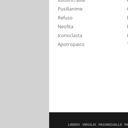
Idiosincrasia
Pusillanime
Refuso
Neofita
Iconoclasta
Apotropaico
LIBERO
VIRGILIO
PAGINEGIALLE
P