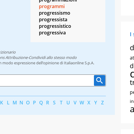
programmi
progressismo
progressista
progressistico
progressiva
I
d
izionario
at
ns Attribuzione-Condividi allo stesso modo
un modo espressione dell’opinione di Italiaonline S.p.A.
d
t
p
i
K
L
M
N
O
P
Q
R
S
T
U
V
W
X
Y
Z