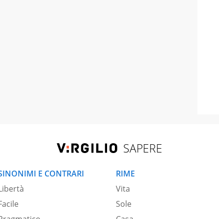
SAPERE
SINONIMI E CONTRARI
RIME
Libertà
Vita
Facile
Sole