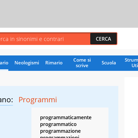
Come si
Strum
ario
Neologismi
Rimario
Scuola
scrive
Uti
ano:
Programmi
programmaticamente
programmatico
programmazione
programmazioni