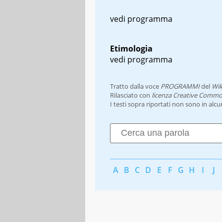
vedi programma
Etimologia
vedi programma
Tratto dalla voce
PROGRAMMI
del
Wik
Rilasciato con
licenza Creative Commo
I testi sopra riportati non sono in alc
A
B
C
D
E
F
G
H
I
J