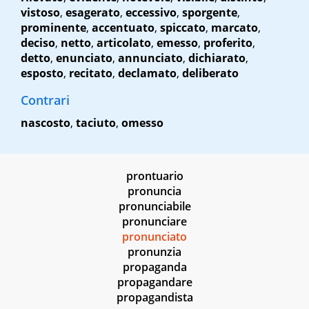
vistoso
,
esagerato
,
eccessivo
,
sporgente
,
prominente
,
accentuato
,
spiccato
,
marcato
,
deciso
,
netto
,
articolato
,
emesso
,
proferito
,
detto
,
enunciato
,
annunciato
,
dichiarato
,
esposto
,
recitato
,
declamato
,
deliberato
Contrari
nascosto
,
taciuto
,
omesso
prontuario
pronuncia
pronunciabile
pronunciare
pronunciato
pronunzia
propaganda
propagandare
propagandista