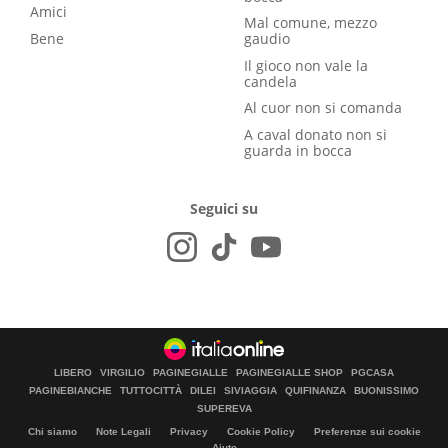
Amici
Mal comune, mezzo
Bene
gaudio
Il gioco non vale la
candela
Al cuor non si comanda
A caval donato non si
guarda in bocca
Seguici su
LIBERO
VIRGILIO
PAGINEGIALLE
PAGINEGIALLE SHOP
PGCASA
PAGINEBIANCHE
TUTTOCITTÀ
DILEI
SIVIAGGIA
QUIFINANZA
BUONISSIMO
SUPEREVA
Chi siamo
Note Legali
Privacy
Cookie Policy
Preferenze sui cookie
Aiuto