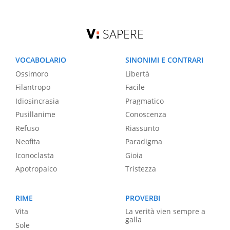
SAPERE
VOCABOLARIO
SINONIMI E CONTRARI
Ossimoro
Libertà
Filantropo
Facile
Idiosincrasia
Pragmatico
Pusillanime
Conoscenza
Refuso
Riassunto
Neofita
Paradigma
Iconoclasta
Gioia
Apotropaico
Tristezza
RIME
PROVERBI
Vita
La verità vien sempre a
galla
Sole