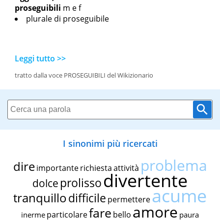
proseguibili
m
e
f
plurale di proseguibile
Leggi tutto >>
tratto dalla voce PROSEGUIBILI del Wikizionario
I sinonimi più ricercati
problema
dire
importante
richiesta
attività
divertente
prolisso
dolce
acume
tranquillo
difficile
permettere
amore
fare
particolare
bello
inerme
paura