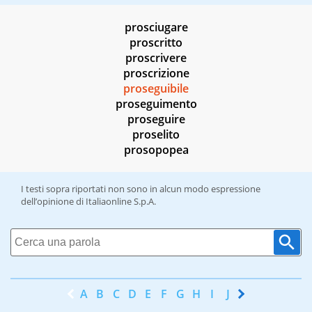
prosciugare
proscritto
proscrivere
proscrizione
proseguibile
proseguimento
proseguire
proselito
prosopopea
I testi sopra riportati non sono in alcun modo espressione
dell’opinione di Italiaonline S.p.A.
A
B
C
D
E
F
G
H
I
J
K
L
M
N