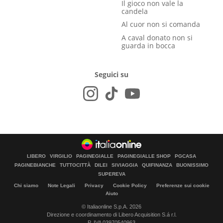
Il gioco non vale la
candela
Al cuor non si comanda
A caval donato non si
guarda in bocca
Seguici su
LIBERO
VIRGILIO
PAGINEGIALLE
PAGINEGIALLE SHOP
PGCASA
PAGINEBIANCHE
TUTTOCITTÀ
DILEI
SIVIAGGIA
QUIFINANZA
BUONISSIMO
SUPEREVA
Chi siamo
Note Legali
Privacy
Cookie Policy
Preferenze sui cookie
Aiuto
© Italiaonline S.p.A. 2026
Direzione e coordinamento di Libero Acquisition S.á r.l.
P. IVA 03970540963