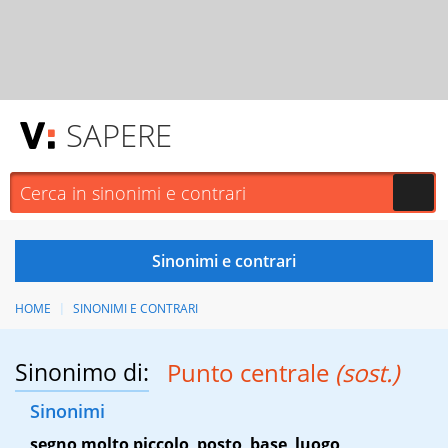
SAPERE
HOME
SINONIMI E CONTRARI
Sinonimo di:
Punto centrale
(sost.)
Sinonimi
segno molto piccolo
,
posto
,
base
,
luogo