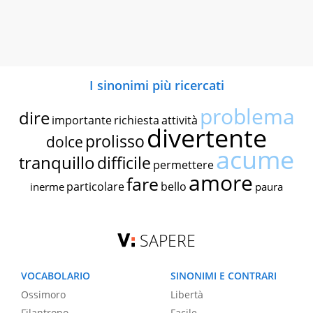
I sinonimi più ricercati
problema
dire
importante
richiesta
attività
divertente
prolisso
dolce
acume
tranquillo
difficile
permettere
amore
fare
particolare
bello
inerme
paura
SAPERE
VOCABOLARIO
SINONIMI E CONTRARI
Ossimoro
Libertà
Filantropo
Facile