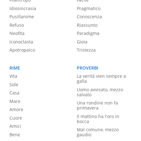
Idiosincrasia
Pragmatico
Pusillanime
Conoscenza
Refuso
Riassunto
Neofita
Paradigma
Iconoclasta
Gioia
Apotropaico
Tristezza
RIME
PROVERBI
Vita
La verità vien sempre a
galla
Sole
Uomo avvisato, mezzo
Casa
salvato
Mare
Una rondine non fa
primavera
Amore
Il mattino ha l'oro in
Cuore
bocca
Amici
Mal comune, mezzo
Bene
gaudio