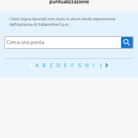
puntualizzazione
I testi sopra riportati non sono in alcun modo espressione
dell’opinione di Italiaonline S.p.A.
A
B
C
D
E
F
G
H
I
J
K
L
M
N