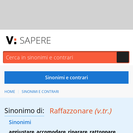
SAPERE
HOME
SINONIMI E CONTRARI
Sinonimo di:
Raffazzonare
(v.tr.)
Sinonimi
aggiustare
,
accomodare
,
riparare
,
rattoppare
,