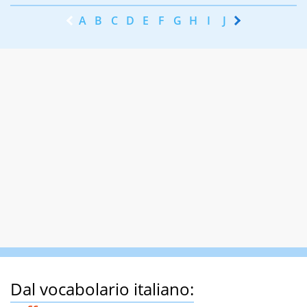
A
B
C
D
E
F
G
H
I
J
K
L
M
N
Dal vocabolario italiano: