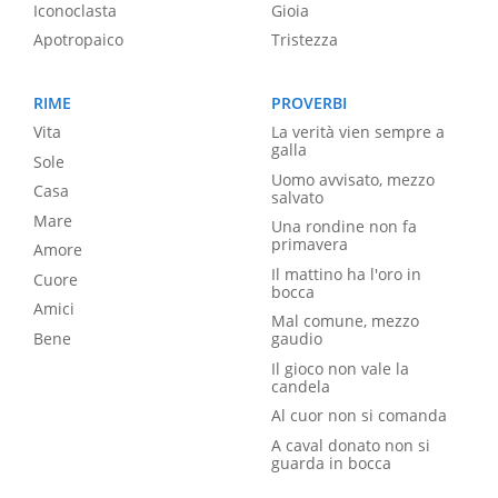
Iconoclasta
Gioia
Apotropaico
Tristezza
RIME
PROVERBI
Vita
La verità vien sempre a
galla
Sole
Uomo avvisato, mezzo
Casa
salvato
Mare
Una rondine non fa
primavera
Amore
Il mattino ha l'oro in
Cuore
bocca
Amici
Mal comune, mezzo
Bene
gaudio
Il gioco non vale la
candela
Al cuor non si comanda
A caval donato non si
guarda in bocca