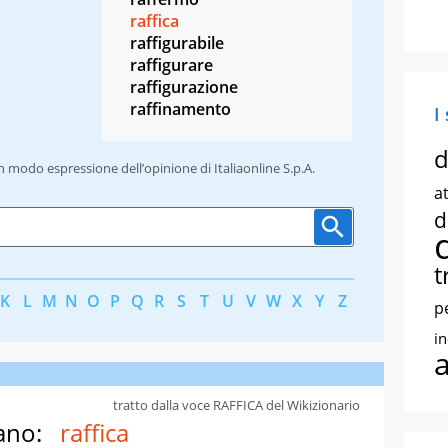
raffica
raffigurabile
raffigurare
raffigurazione
raffinamento
I
d
un modo espressione dell’opinione di Italiaonline S.p.A.
at
d
t
K
L
M
N
O
P
Q
R
S
T
U
V
W
X
Y
Z
p
i
tratto dalla voce RAFFICA del Wikizionario
ano:
raffica