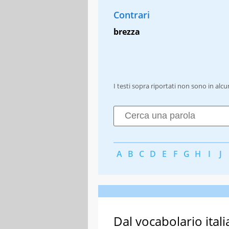
Contrari
brezza
I testi sopra riportati non sono in alc
A
B
C
D
E
F
G
H
I
J
Dal vocabolario itali