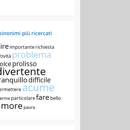
 sinonimi più ricercati
ire
importante
richiesta
problema
tività
prolisso
olce
divertente
ranquillo
difficile
acume
ermettere
fare
particolare
bello
nerme
amore
paura