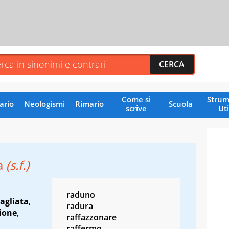
Come si
Strum
ario
Neologismi
Rimario
Scuola
scrive
Uti
ca
(s.f.)
raduno
agliata
,
radura
ione
,
raffazzonare
raffermo