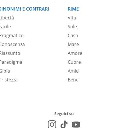
SINONIMI E CONTRARI
RIME
Libertà
Vita
Facile
Sole
Pragmatico
Casa
Conoscenza
Mare
Riassunto
Amore
Paradigma
Cuore
Gioia
Amici
Tristezza
Bene
Seguici su