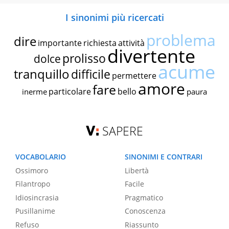
I sinonimi più ricercati
problema
dire
importante
richiesta
attività
divertente
prolisso
dolce
acume
tranquillo
difficile
permettere
amore
fare
particolare
bello
inerme
paura
SAPERE
VOCABOLARIO
SINONIMI E CONTRARI
Ossimoro
Libertà
Filantropo
Facile
Idiosincrasia
Pragmatico
Pusillanime
Conoscenza
Refuso
Riassunto