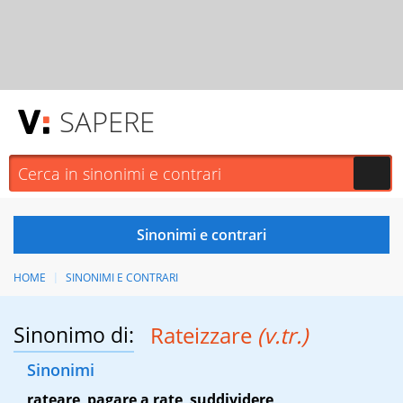
SAPERE
HOME
SINONIMI E CONTRARI
Sinonimo di:
Rateizzare
(v.tr.)
Sinonimi
rateare
,
pagare a rate
,
suddividere