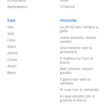
Iconoclasta
Gioia
Apotropaico
Tristezza
RIME
PROVERBI
Vita
La verità vien sempre a
galla
Sole
Uomo avvisato, mezzo
Casa
salvato
Mare
Una rondine non fa
primavera
Amore
Il mattino ha l'oro in
Cuore
bocca
Amici
Mal comune, mezzo
Bene
gaudio
Il gioco non vale la
candela
Al cuor non si comanda
A caval donato non si
guarda in bocca