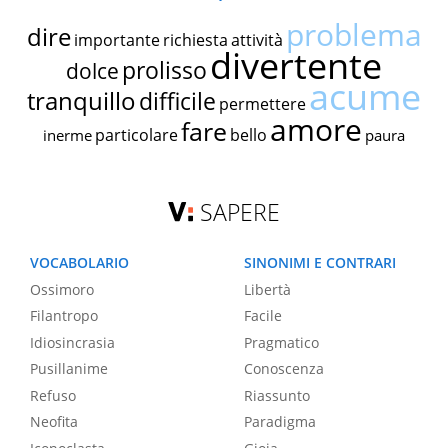
problema
dire
importante
richiesta
attività
divertente
prolisso
dolce
acume
tranquillo
difficile
permettere
amore
fare
particolare
bello
inerme
paura
SAPERE
VOCABOLARIO
SINONIMI E CONTRARI
Ossimoro
Libertà
Filantropo
Facile
Idiosincrasia
Pragmatico
Pusillanime
Conoscenza
Refuso
Riassunto
Neofita
Paradigma