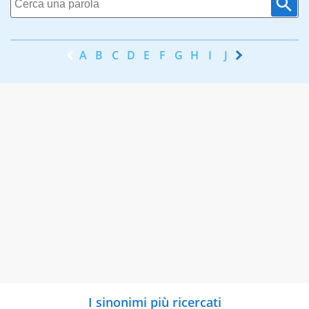
A
B
C
D
E
F
G
H
I
J
K
L
M
N
I sinonimi più ricercati