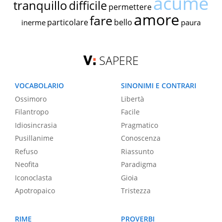
acume
tranquillo
difficile
permettere
amore
fare
particolare
bello
inerme
paura
SAPERE
VOCABOLARIO
SINONIMI E CONTRARI
Ossimoro
Libertà
Filantropo
Facile
Idiosincrasia
Pragmatico
Pusillanime
Conoscenza
Refuso
Riassunto
Neofita
Paradigma
Iconoclasta
Gioia
Apotropaico
Tristezza
RIME
PROVERBI