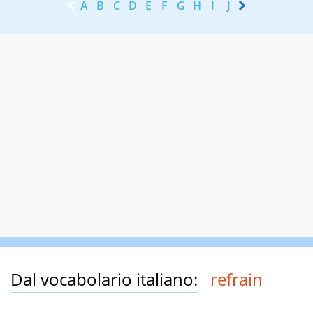
A
B
C
D
E
F
G
H
I
J
K
L
M
N
Dal vocabolario italiano:
refrain