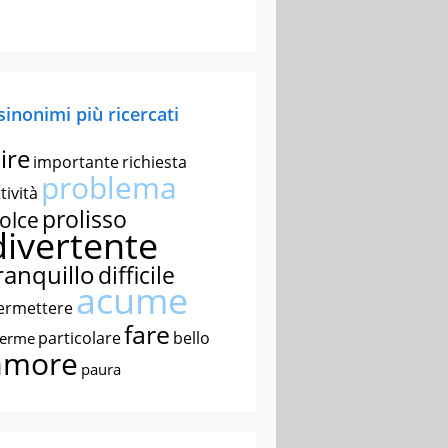
 sinonimi più ricercati
ire
importante
richiesta
problema
tività
prolisso
olce
divertente
ranquillo
difficile
acume
ermettere
fare
particolare
bello
nerme
amore
paura