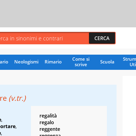
Come si
Strum
ario
Neologismi
Rimario
Scuola
scrive
Uti
ere
(v.tr.)
regalità
e
,
regalo
ortare
,
reggente
e
,
reggenza