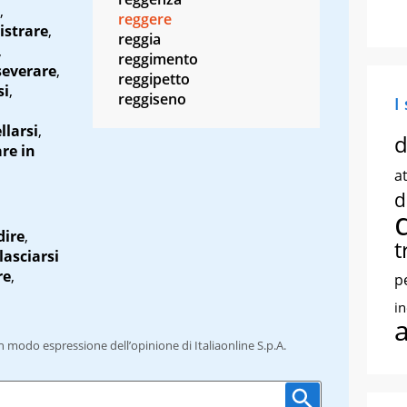
,
reggere
strare
,
reggia
,
reggimento
severare
,
reggipetto
si
,
reggiseno
I
llarsi
,
d
are in
at
d
dire
,
t
lasciarsi
re
,
p
i
un modo espressione dell’opinione di Italiaonline S.p.A.