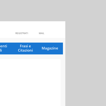
REGISTRATI
MAIL
enti
Frasi e
Magazine
li
Citazioni