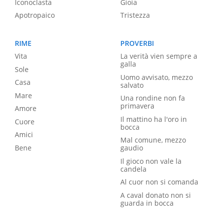
Iconoclasta
Gioia
Apotropaico
Tristezza
RIME
PROVERBI
Vita
La verità vien sempre a
galla
Sole
Uomo avvisato, mezzo
Casa
salvato
Mare
Una rondine non fa
primavera
Amore
Il mattino ha l'oro in
Cuore
bocca
Amici
Mal comune, mezzo
Bene
gaudio
Il gioco non vale la
candela
Al cuor non si comanda
A caval donato non si
guarda in bocca