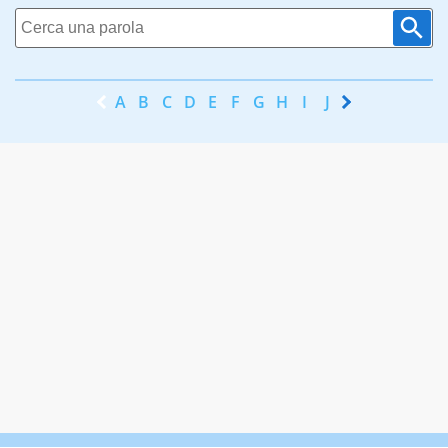
A
B
C
D
E
F
G
H
I
J
K
L
M
N