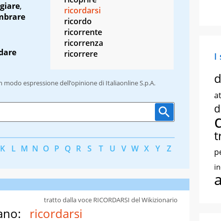
giare
,
ricordarsi
mbrare
ricordo
ricorrente
ricorrenza
dare
ricorrere
I
d
un modo espressione dell’opinione di Italiaonline S.p.A.
at
d
t
K
L
M
N
O
P
Q
R
S
T
U
V
W
X
Y
Z
p
i
tratto dalla voce RICORDARSI del Wikizionario
ano:
ricordarsi