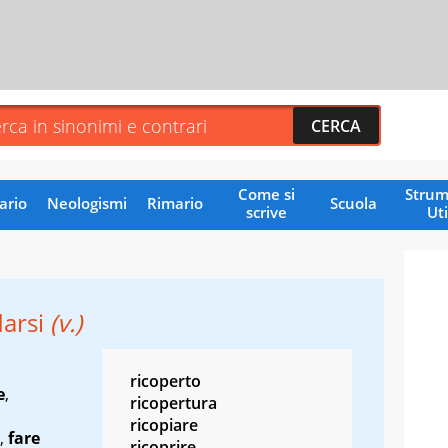
Come si
Strum
ario
Neologismi
Rimario
Scuola
scrive
Uti
darsi
(v.)
ricoperto
e
,
ricopertura
ricopiare
,
fare
ricoprire