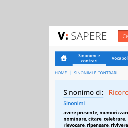
SAPERE
Sinonimi e
Vocabol
contrari
HOME
SINONIMI E CONTRARI
Sinonimo di:
Ricor
Sinonimi
avere presente
,
memorizzar
nominare
,
citare
,
celebrare
,
rievocare
,
ripensare
,
rivivere