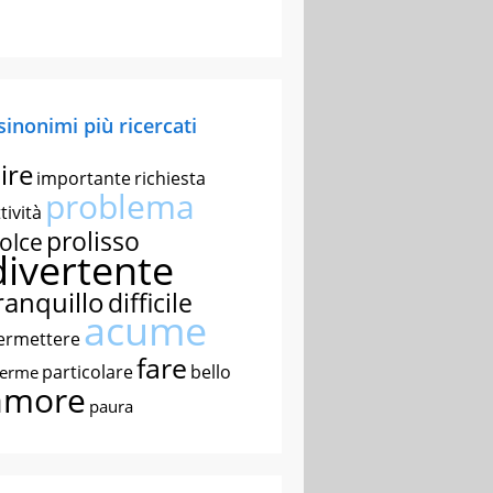
 sinonimi più ricercati
ire
importante
richiesta
problema
tività
prolisso
olce
divertente
ranquillo
difficile
acume
ermettere
fare
particolare
bello
nerme
amore
paura