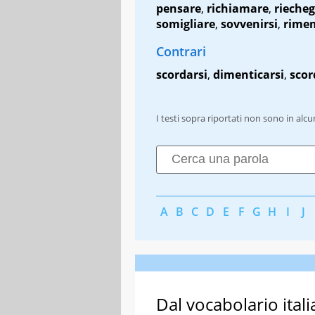
pensare
,
richiamare
,
riecheg
somigliare
,
sovvenirsi
,
rime
Contrari
scordarsi
,
dimenticarsi
,
scor
I testi sopra riportati non sono in alc
A
B
C
D
E
F
G
H
I
J
Dal vocabolario itali