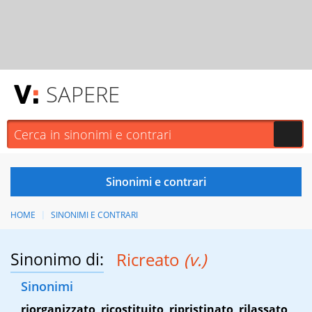
SAPERE
HOME
SINONIMI E CONTRARI
Sinonimo di:
Ricreato
(v.)
Sinonimi
riorganizzato
,
ricostituito
,
ripristinato
,
rilassato
,