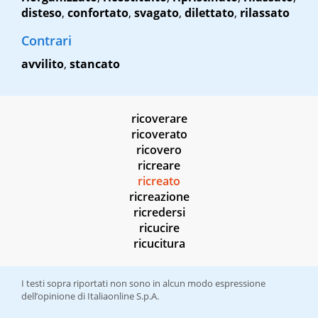
disteso
,
confortato
,
svagato
,
dilettato
,
rilassato
Contrari
avvilito
,
stancato
ricoverare
ricoverato
ricovero
ricreare
ricreato
ricreazione
ricredersi
ricucire
ricucitura
I testi sopra riportati non sono in alcun modo espressione
dell’opinione di Italiaonline S.p.A.