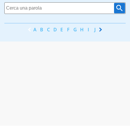
A
B
C
D
E
F
G
H
I
J
K
L
M
N