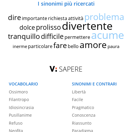
I sinonimi più ricercati
problema
dire
importante
richiesta
attività
divertente
prolisso
dolce
acume
tranquillo
difficile
permettere
amore
fare
particolare
bello
inerme
paura
SAPERE
VOCABOLARIO
SINONIMI E CONTRARI
Ossimoro
Libertà
Filantropo
Facile
Idiosincrasia
Pragmatico
Pusillanime
Conoscenza
Refuso
Riassunto
Neofita
Paradigma