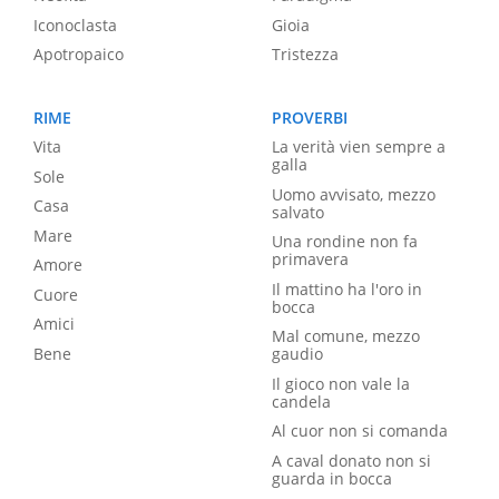
Iconoclasta
Gioia
Apotropaico
Tristezza
RIME
PROVERBI
Vita
La verità vien sempre a
galla
Sole
Uomo avvisato, mezzo
Casa
salvato
Mare
Una rondine non fa
primavera
Amore
Il mattino ha l'oro in
Cuore
bocca
Amici
Mal comune, mezzo
Bene
gaudio
Il gioco non vale la
candela
Al cuor non si comanda
A caval donato non si
guarda in bocca