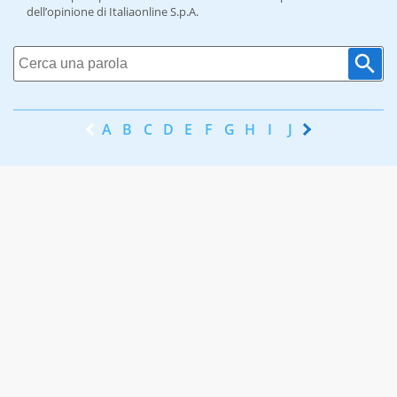
dell’opinione di Italiaonline S.p.A.
A
B
C
D
E
F
G
H
I
J
K
L
M
N