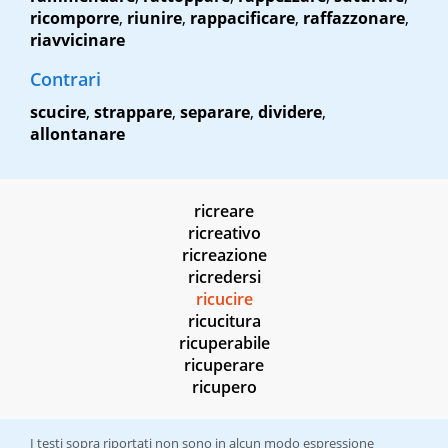
ricomporre
,
riunire
,
rappacificare
,
raffazzonare
,
riavvicinare
Contrari
scucire
,
strappare
,
separare
,
dividere
,
allontanare
ricreare
ricreativo
ricreazione
ricredersi
ricucire
ricucitura
ricuperabile
ricuperare
ricupero
I testi sopra riportati non sono in alcun modo espressione