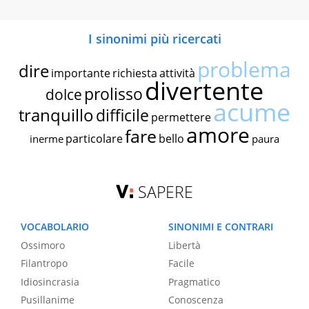
I sinonimi più ricercati
problema
dire
importante
richiesta
attività
divertente
prolisso
dolce
acume
tranquillo
difficile
permettere
amore
fare
particolare
bello
inerme
paura
SAPERE
VOCABOLARIO
SINONIMI E CONTRARI
Ossimoro
Libertà
Filantropo
Facile
Idiosincrasia
Pragmatico
Pusillanime
Conoscenza