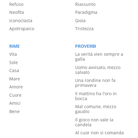
Refuso
Riassunto
Neofita
Paradigma
Iconoclasta
Gioia
Apotropaico
Tristezza
RIME
PROVERBI
Vita
La verità vien sempre a
galla
Sole
Uomo avvisato, mezzo
Casa
salvato
Mare
Una rondine non fa
primavera
Amore
Il mattino ha l'oro in
Cuore
bocca
Amici
Mal comune, mezzo
Bene
gaudio
Il gioco non vale la
candela
Al cuor non si comanda