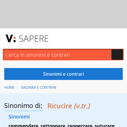
SAPERE
HOME
SINONIMI E CONTRARI
Sinonimo di:
Ricucire
(v.tr.)
Sinonimi
rammendare
,
rattoppare
,
rappezzare
,
suturare
,