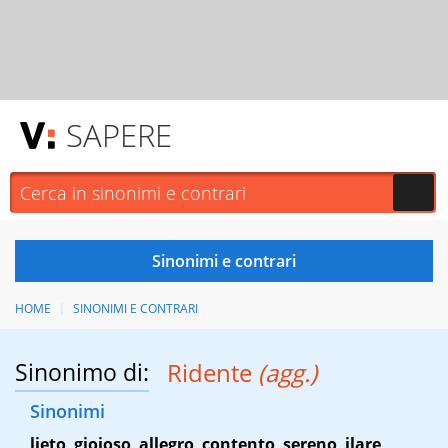
SAPERE
HOME
SINONIMI E CONTRARI
Sinonimo di:
Ridente
(agg.)
Sinonimi
lieto
,
gioioso
,
allegro
,
contento
,
sereno
,
ilare
,