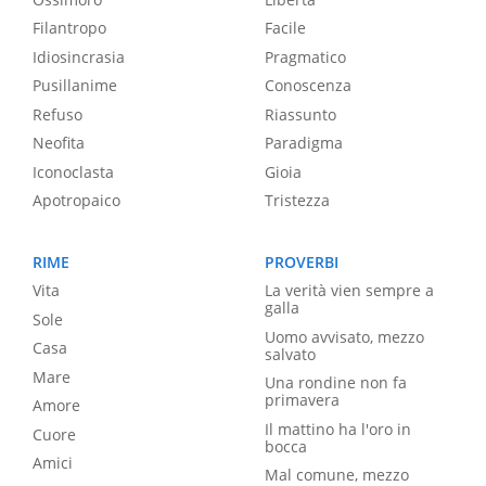
Filantropo
Facile
Idiosincrasia
Pragmatico
Pusillanime
Conoscenza
Refuso
Riassunto
Neofita
Paradigma
Iconoclasta
Gioia
Apotropaico
Tristezza
RIME
PROVERBI
Vita
La verità vien sempre a
galla
Sole
Uomo avvisato, mezzo
Casa
salvato
Mare
Una rondine non fa
primavera
Amore
Il mattino ha l'oro in
Cuore
bocca
Amici
Mal comune, mezzo