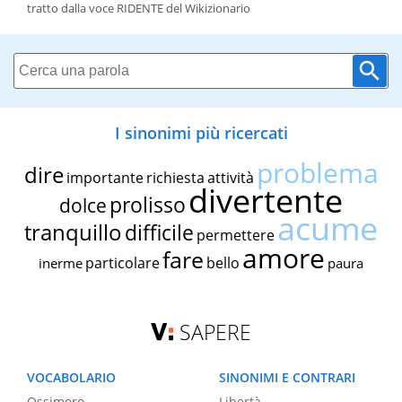
tratto dalla voce RIDENTE del Wikizionario
I sinonimi più ricercati
problema
dire
importante
richiesta
attività
divertente
prolisso
dolce
acume
tranquillo
difficile
permettere
amore
fare
particolare
bello
inerme
paura
SAPERE
VOCABOLARIO
SINONIMI E CONTRARI
Ossimoro
Libertà