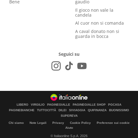
Bene
gaudio
Il gioco non vale la
candela
Al cuor non si comanda
A caval donato non si
guarda in bocca
Seguici su
LIBERO
VIRGILIO
PAGINEGIALLE
PAGINEGIALLE SHOP
PGCASA
PAGINEBIANCHE
TUTTOCITTÀ
DILEI
SIVIAGGIA
QUIFINANZA
BUONISSIMO
SUPEREVA
Chi siamo
Note Legali
Privacy
Cookie Policy
Preferenze sui cookie
Aiuto
© Italiaonline S.p.A. 2026