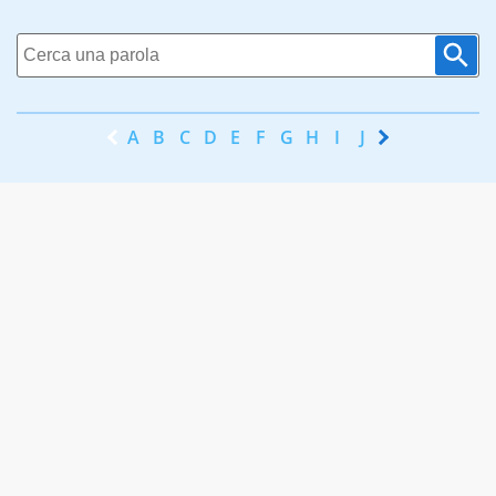
A
B
C
D
E
F
G
H
I
J
K
L
M
N