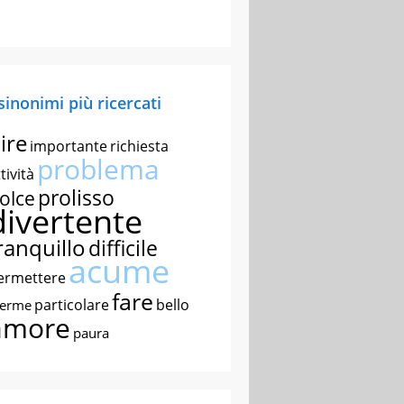
 sinonimi più ricercati
ire
importante
richiesta
problema
tività
prolisso
olce
divertente
ranquillo
difficile
acume
ermettere
fare
particolare
bello
nerme
amore
paura