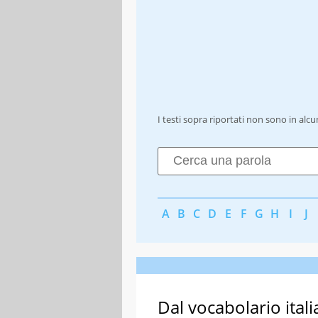
I testi sopra riportati non sono in alc
A
B
C
D
E
F
G
H
I
J
Dal vocabolario itali