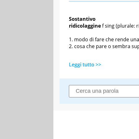
Sostantivo
ridicolaggine
f sing
(plurale: r
modo di fare che rende una
cosa che pare o sembra sup
Leggi tutto >>