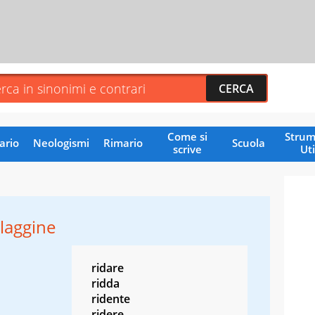
Come si
Strum
ario
Neologismi
Rimario
Scuola
scrive
Uti
laggine
ridare
ridda
ridente
ridere