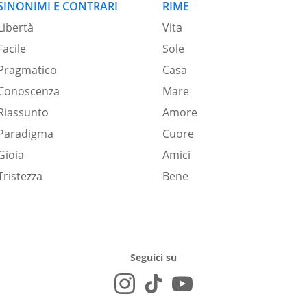
SINONIMI E CONTRARI
RIME
Libertà
Vita
Facile
Sole
Pragmatico
Casa
Conoscenza
Mare
Riassunto
Amore
Paradigma
Cuore
Gioia
Amici
Tristezza
Bene
Seguici su