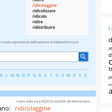
ridicolaggine
ridicolizzare
ridicolo
ridire
ridistribuire
I
d
un modo espressione dell’opinione di Italiaonline S.p.A.
at
d
t
K
L
M
N
O
P
Q
R
S
T
U
V
W
X
Y
Z
p
i
tratto dalla voce RIDICOLAGGINE del Wikizionario
ano:
ridicolaggine