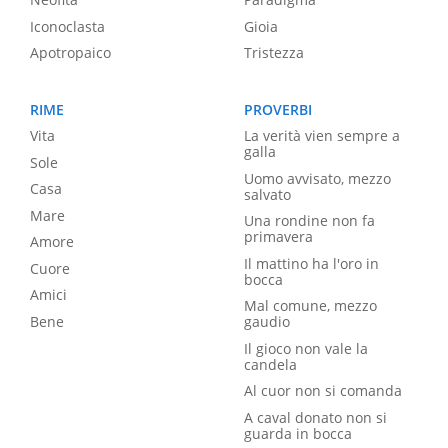
Iconoclasta
Gioia
Apotropaico
Tristezza
RIME
PROVERBI
Vita
La verità vien sempre a
galla
Sole
Uomo avvisato, mezzo
Casa
salvato
Mare
Una rondine non fa
primavera
Amore
Il mattino ha l'oro in
Cuore
bocca
Amici
Mal comune, mezzo
Bene
gaudio
Il gioco non vale la
candela
Al cuor non si comanda
A caval donato non si
guarda in bocca