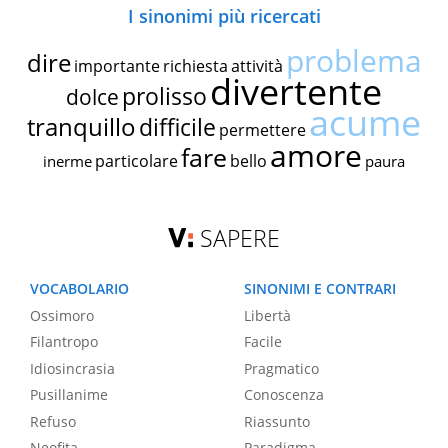
I sinonimi più ricercati
problema
dire
importante
richiesta
attività
divertente
prolisso
dolce
acume
tranquillo
difficile
permettere
amore
fare
particolare
bello
inerme
paura
SAPERE
VOCABOLARIO
SINONIMI E CONTRARI
Ossimoro
Libertà
Filantropo
Facile
Idiosincrasia
Pragmatico
Pusillanime
Conoscenza
Refuso
Riassunto
Neofita
Paradigma