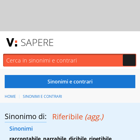
SAPERE
HOME
SINONIMI E CONTRARI
Sinonimo di:
Riferibile
(agg.)
Sinonimi
raccontabile
,
narrabile
,
dicibile
,
ripetibile
,