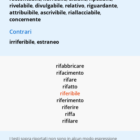
rivelabile
,
divulgabile
,
relativo
,
riguardante
,
attribuibile
,
ascrivibile
,
riallacciabile
,
concernente
Contrari
irriferibile
,
estraneo
rifabbricare
rifacimento
rifare
rifatto
riferibile
riferimento
riferire
riffa
rifilare
I testi sopra riportati non sono in alcun modo espressione