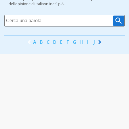
dell’opinione di Italiaonline S.p.A.
A
B
C
D
E
F
G
H
I
J
K
L
M
N