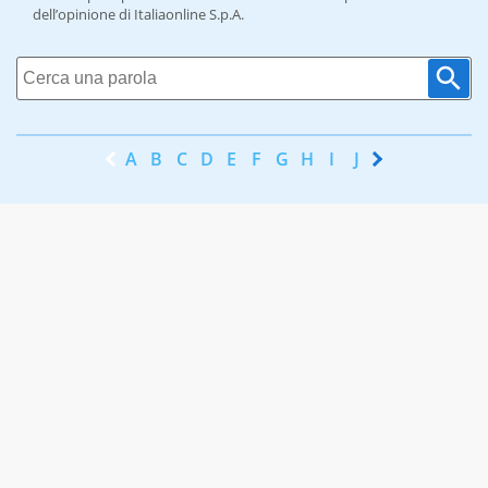
dell’opinione di Italiaonline S.p.A.
A
B
C
D
E
F
G
H
I
J
K
L
M
N