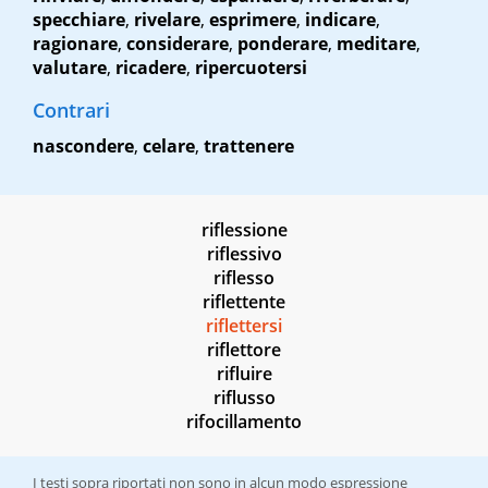
specchiare
,
rivelare
,
esprimere
,
indicare
,
ragionare
,
considerare
,
ponderare
,
meditare
,
valutare
,
ricadere
,
ripercuotersi
Contrari
nascondere
,
celare
,
trattenere
riflessione
riflessivo
riflesso
riflettente
riflettersi
riflettore
rifluire
riflusso
rifocillamento
I testi sopra riportati non sono in alcun modo espressione