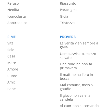
Refuso
Riassunto
Neofita
Paradigma
Iconoclasta
Gioia
Apotropaico
Tristezza
RIME
PROVERBI
Vita
La verità vien sempre a
galla
Sole
Uomo avvisato, mezzo
Casa
salvato
Mare
Una rondine non fa
primavera
Amore
Il mattino ha l'oro in
Cuore
bocca
Amici
Mal comune, mezzo
Bene
gaudio
Il gioco non vale la
candela
Al cuor non si comanda