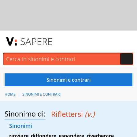
SAPERE
HOME
SINONIMI E CONTRARI
Sinonimo di:
Riflettersi
(v.)
Sinonimi
rinviare
,
diffondere
,
espandere
,
riverberare
,