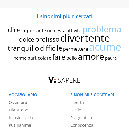
I sinonimi più ricercati
problema
dire
importante
richiesta
attività
divertente
prolisso
dolce
acume
tranquillo
difficile
permettere
amore
fare
particolare
bello
inerme
paura
SAPERE
VOCABOLARIO
SINONIMI E CONTRARI
Ossimoro
Libertà
Filantropo
Facile
Idiosincrasia
Pragmatico
Pusillanime
Conoscenza