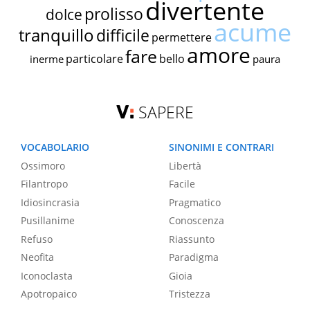
divertente
prolisso
dolce
acume
tranquillo
difficile
permettere
amore
fare
particolare
bello
inerme
paura
SAPERE
VOCABOLARIO
SINONIMI E CONTRARI
Ossimoro
Libertà
Filantropo
Facile
Idiosincrasia
Pragmatico
Pusillanime
Conoscenza
Refuso
Riassunto
Neofita
Paradigma
Iconoclasta
Gioia
Apotropaico
Tristezza