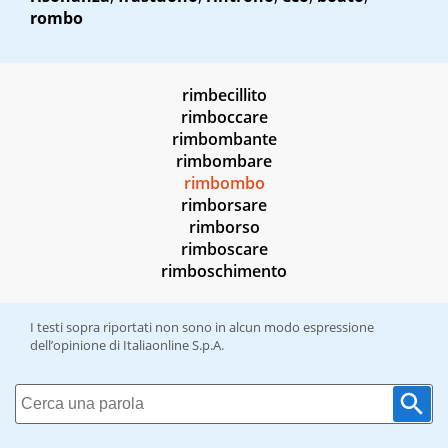
rombo
rimbecillito
rimboccare
rimbombante
rimbombare
rimbombo
rimborsare
rimborso
rimboscare
rimboschimento
I testi sopra riportati non sono in alcun modo espressione
dell’opinione di Italiaonline S.p.A.