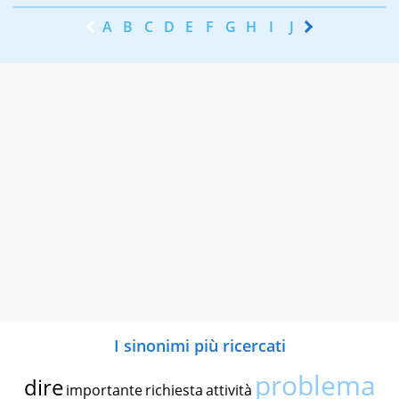
A
B
C
D
E
F
G
H
I
J
K
L
M
N
I sinonimi più ricercati
problema
dire
importante
richiesta
attività